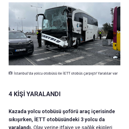
İstanbul'da yolcu otobüsü ile İETT otobüs çarpıştı! Yaralılar var
4 KİŞİ YARALANDI
Kazada yolcu otobüsü şoförü araç içerisinde
sıkışırken, İETT otobüsündeki 3 yolcu da
yaralandı.
Olay yerine itfaiye ve sağlık ekipleri