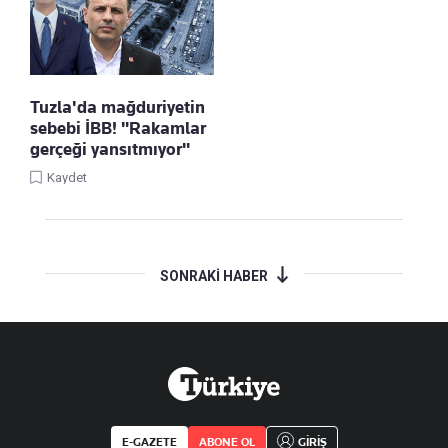
Tuzla'da mağduriyetin
sebebi İBB! "Rakamlar
gerçeği yansıtmıyor"
Kaydet
SONRAKİ HABER
E-GAZETE
ABONE OL
GİRİŞ