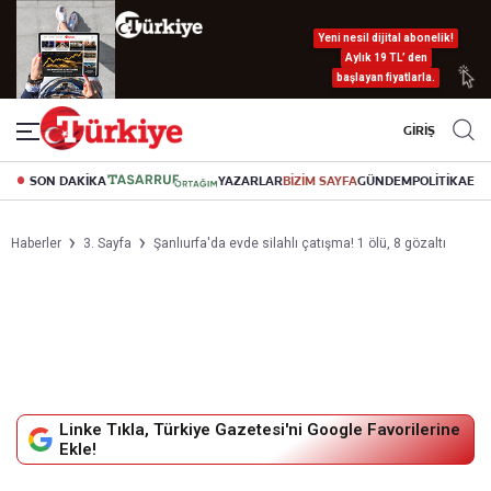
Yeni nesil dijital abonelik!
Aylık 19 TL’ den
başlayan fiyatlarla.
GİRİŞ
SON DAKİKA
YAZARLAR
BİZİM SAYFA
GÜNDEM
POLİTİKA
EK
Haberler
3. Sayfa
Şanlıurfa'da evde silahlı çatışma! 1 ölü, 8 gözaltı
Linke Tıkla, Türkiye Gazetesi'ni Google Favorilerine
Ekle!