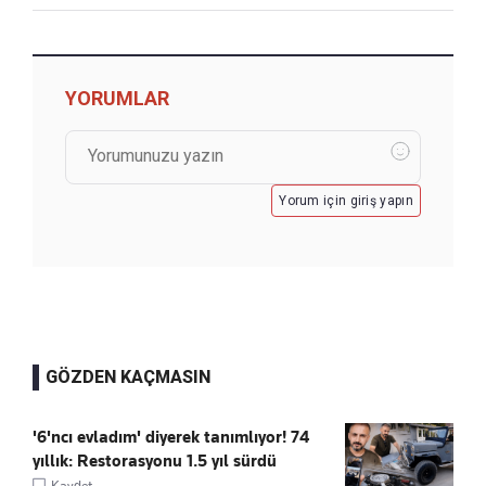
YORUMLAR
Yorum için giriş yapın
GÖZDEN KAÇMASIN
'6'ncı evladım' diyerek tanımlıyor! 74
yıllık: Restorasyonu 1.5 yıl sürdü
Kaydet