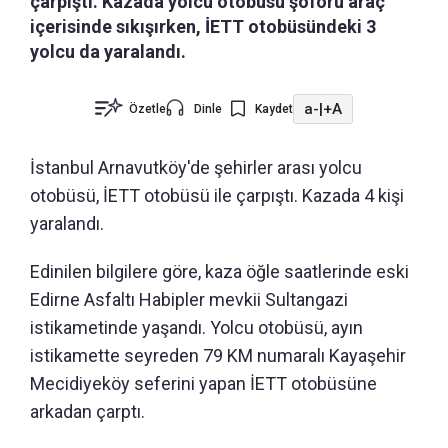
çarpıştı. Kazada yolcu otobüsü şoförü araç
içerisinde sıkışırken, İETT otobüsündeki 3
yolcu da yaralandı.
a-
|
+A
Özetle
Dinle
Kaydet
İstanbul Arnavutköy'de şehirler arası yolcu
otobüsü, İETT otobüsü ile çarpıştı. Kazada 4 kişi
yaralandı.
Edinilen bilgilere göre, kaza öğle saatlerinde eski
Edirne Asfaltı Habipler mevkii Sultangazi
istikametinde yaşandı. Yolcu otobüsü, ayın
istikamette seyreden 79 KM numaralı Kayaşehir
Mecidiyeköy seferini yapan İETT otobüsüne
arkadan çarptı.