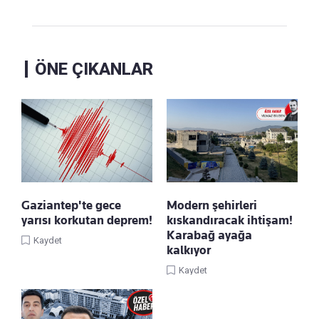
ÖNE ÇIKANLAR
Gaziantep'te gece
Modern şehirleri
yarısı korkutan deprem!
kıskandıracak ihtişam!
Karabağ ayağa
Kaydet
kalkıyor
Kaydet