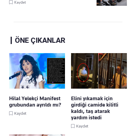
Kaydet
ÖNE ÇIKANLAR
Hilal Yelekçi Manifest
Elini yıkamak için
grubundan ayrıldı mı?
girdiği camide kilitli
kaldı, taş atarak
Kaydet
yardım istedi
Kaydet