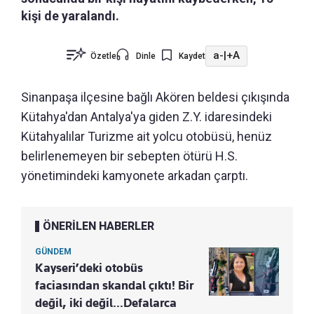
kişi de yaralandı.
a-
|
+A
Özetle
Dinle
Kaydet
Sinanpaşa ilçesine bağlı Akören beldesi çıkışında
Kütahya'dan Antalya'ya giden Z.Y. idaresindeki
Kütahyalılar Turizme ait yolcu otobüsü, henüz
belirlenemeyen bir sebepten ötürü H.S.
yönetimindeki kamyonete arkadan çarptı.
ÖNERİLEN HABERLER
GÜNDEM
Kayseri’deki otobüs
faciasından skandal çıktı! Bir
değil, iki değil…Defalarca