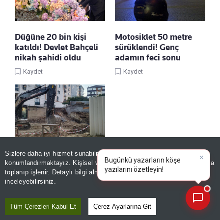
Düğüne 20 bin kişi
Motosiklet 50 metre
katıldı! Devlet Bahçeli
sürüklendi! Genç
nikah şahidi oldu
adamın feci sonu
Kaydet
Kaydet
Sizlere daha iyi hizmet sunabilmek adına sitemizde
çerez
İstanbul'da yürekler
×
Bugünkü yazarların köşe
konumlandırmaktayız. Kişisel verileriniz, KVKK ve GDPR kapsamında
ağza geldi! İnşaatın
yazıların
|
toplanıp işlenir. Detaylı bilgi almak için
Aydınlatma Metnimizi
📰
istinat duvarı çöktü:
Son 30 güne ait haberleri, spor gelişmelerini veya yazar yazılarını sorgulayabilirsiniz.
inceleyebilirsiniz.
Yanındaki 5 katlı bina
boşaltıldı
Tüm Çerezleri Kabul Et
Çerez Ayarlarına Git
Kaydet