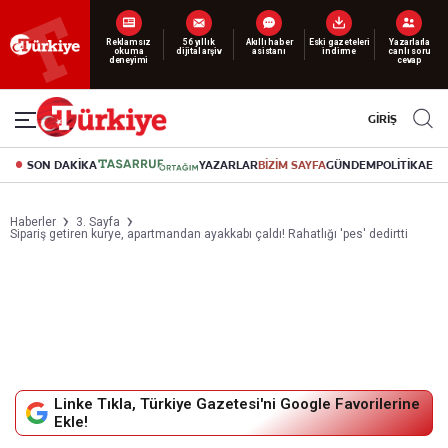
Yeni nesil dijital
abonelik 19 TL’den başlayan fiyatlarla.
GİRİŞ
SON DAKİKA
YAZARLAR
BİZİM SAYFA
GÜNDEM
POLİTİKA
EK
Haberler
3. Sayfa
Sipariş getiren kurye, apartmandan ayakkabı çaldı! Rahatlığı 'pes' dedirtti
Linke Tıkla, Türkiye Gazetesi'ni Google Favorilerine
Ekle!