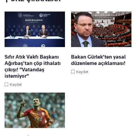
Sıfır Atık Vakfı Başkanı
Bakan Gürlek'ten yasal
Ağırbaş'tan çöp ithalatı
düzenleme açıklaması!
çıkışı! "Vatandaş
Kaydet
istemiyor"
Kaydet