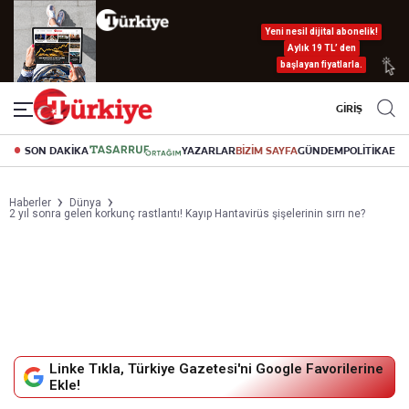
Yeni nesil dijital abonelik!
Aylık 19 TL’ den
başlayan fiyatlarla.
GİRİŞ
SON DAKİKA
YAZARLAR
BİZİM SAYFA
GÜNDEM
POLİTİKA
EK
Haberler
Dünya
2 yıl sonra gelen korkunç rastlantı! Kayıp Hantavirüs şişelerinin sırrı ne?
Linke Tıkla, Türkiye Gazetesi'ni Google Favorilerine
Ekle!