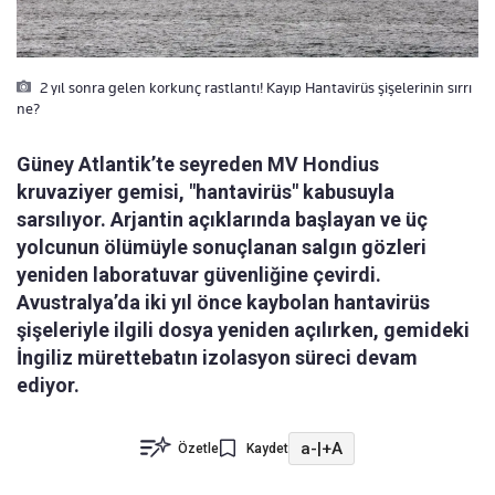
2 yıl sonra gelen korkunç rastlantı! Kayıp Hantavirüs şişelerinin sırrı
ne?
Güney Atlantik’te seyreden MV Hondius
kruvaziyer gemisi, "hantavirüs" kabusuyla
sarsılıyor. Arjantin açıklarında başlayan ve üç
yolcunun ölümüyle sonuçlanan salgın gözleri
yeniden laboratuvar güvenliğine çevirdi.
Avustralya’da iki yıl önce kaybolan hantavirüs
şişeleriyle ilgili dosya yeniden açılırken, gemideki
İngiliz mürettebatın izolasyon süreci devam
ediyor.
a-
|
+A
Özetle
Kaydet