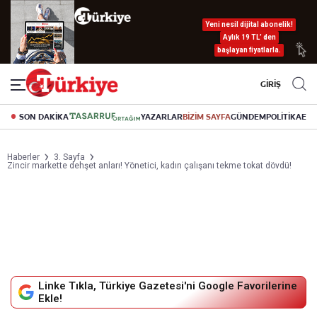
Yeni nesil dijital abonelik!
Aylık 19 TL’ den
başlayan fiyatlarla.
GİRİŞ
SON DAKİKA
YAZARLAR
BİZİM SAYFA
GÜNDEM
POLİTİKA
EK
Haberler
3. Sayfa
Zincir markette dehşet anları! Yönetici, kadın çalışanı tekme tokat dövdü!
Linke Tıkla, Türkiye Gazetesi'ni Google Favorilerine
Ekle!