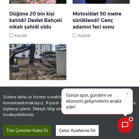
Düğüne 20 bin kişi
Motosiklet 50 metre
katıldı! Devlet Bahçeli
sürüklendi! Genç
nikah şahidi oldu
adamın feci sonu
Kaydet
Kaydet
İstanbul'da yürekler
ağza geldi! İnşaatın
Sizlere daha iyi hizmet sunabilmek adına sitemizde
çerez
×
Günün spor, gündem ve
istinat duvarı çöktü:
konumlandırmaktayız. Kişisel verileriniz, KVKK ve GDPR kapsamında
ekonomi gelişmelerini
|
toplanıp işlenir. Detaylı bilgi almak için
Aydınlatma Metnimizi
Yanındaki 5 katlı bina
📰
Son 30 güne ait haberleri, spor gelişmelerini veya yazar yazılarını sorgulayabilirsiniz.
inceleyebilirsiniz.
boşaltıldı
Kaydet
Tüm Çerezleri Kabul Et
Çerez Ayarlarına Git