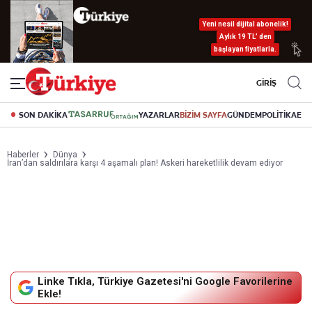
Yeni nesil dijital abonelik!
Aylık 19 TL’ den
başlayan fiyatlarla.
GİRİŞ
SON DAKİKA
YAZARLAR
BİZİM SAYFA
GÜNDEM
POLİTİKA
EK
Haberler
Dünya
İran’dan saldırılara karşı 4 aşamalı plan! Askeri hareketlilik devam ediyor
Linke Tıkla, Türkiye Gazetesi'ni Google Favorilerine
Ekle!