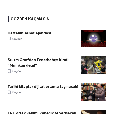
GÖZDEN KAÇMASIN
Haftanın sanat ajandası
Kaydet
Sturm Graz'dan Fenerbahçe itirafı:
"Mümkün değil"
Kaydet
Tarihî kitaplar dijital ortama taşınacak!
Kaydet
TRT ortak yapımı Venedik’te yarışacak