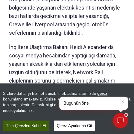
bölgesinde yaşanan elektrik kesintisi nedeniyle
bazı hatlarda gecikme ve iptaller yaşandığı,
Crewe ile Liverpool arasında geçici otobüs
seferlerinin planlandığı bildirildi.
İngiltere Ulaştırma Bakanı Heidi Alexander da
sosyal medya hesabından yaptığı açıklamada,
yaşanan aksaklıklardan etkilenen yolcular için
üzgün olduğunu belirterek, Network Rail
ekiplerinin sorunu gidermek için çalışmalarını
sürdürdüğünü ve gelişmeleri yakından takip
Sizlere daha iyi hizmet sunabilmek adına sitemizde
çerez
×
ettiğini ifade etti.
Bugünün öne çıkan manşetleri
konumlandırmaktayız. Kişisel verileriniz, KVKK ve GDPR kapsamında
ve gelişmeleri neler?
toplanıp işlenir. Detaylı bilgi almak için
Aydınlatma Metnimizi
📰
Son 30 güne ait haberleri, spor gelişmelerini veya yazar yazılarını sorgulayabilirsiniz.
inceleyebilirsiniz.
Editör :
SİNEM GÖNEN
|
Kaynak: İHLAS HABER AJANSI
Tüm Çerezleri Kabul Et
Çerez Ayarlarına Git