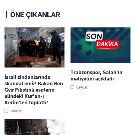
ÖNE ÇIKANLAR
Trabzonspor, Salah'ın
İsrail zindanlarında
maliyetini açıkladı
skandal emir! Bakan Ben
Kaydet
Gvir Filistinli esirlerin
elindeki Kur'an-ı
Kerim'leri toplattı!
Kaydet