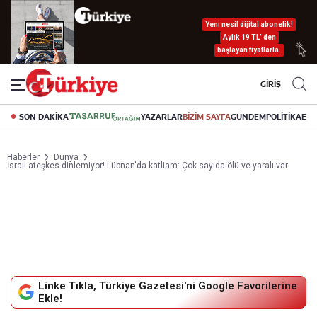
Yeni nesil dijital abonelik!
Aylık 19 TL’ den
başlayan fiyatlarla.
GİRİŞ
SON DAKİKA
YAZARLAR
BİZİM SAYFA
GÜNDEM
POLİTİKA
EK
Haberler
Dünya
İsrail ateşkes dinlemiyor! Lübnan'da katliam: Çok sayıda ölü ve yaralı var
Linke Tıkla, Türkiye Gazetesi'ni Google Favorilerine
Ekle!