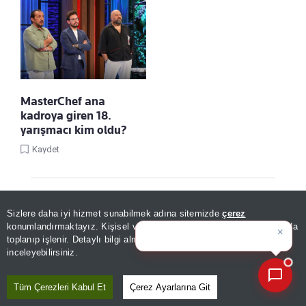
MasterChef ana
kadroya giren 18.
yarışmacı kim oldu?
Kaydet
Sizlere daha iyi hizmet sunabilmek adına sitemizde
çerez
×
Günün spor, gündem ve
konumlandırmaktayız. Kişisel verileriniz, KVKK ve GDPR kapsamında
ekonomi gelişmeler
toplanıp işlenir. Detaylı bilgi almak için
Aydınlatma Metnimizi
📰
Son 30 güne ait haberleri, spor gelişmelerini veya yazar yazılarını sorgulayabilirsiniz.
inceleyebilirsiniz.
Tüm Çerezleri Kabul Et
Çerez Ayarlarına Git
Linke Tıkla, Türkiye Gazetesi'ni Google
Favorilerine Ekle!