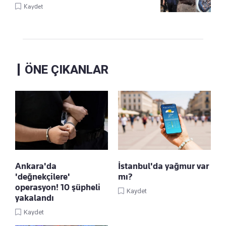
Kaydet
ÖNE ÇIKANLAR
Ankara'da
İstanbul'da yağmur var
'değnekçilere'
mı?
operasyon! 10 şüpheli
Kaydet
yakalandı
Kaydet