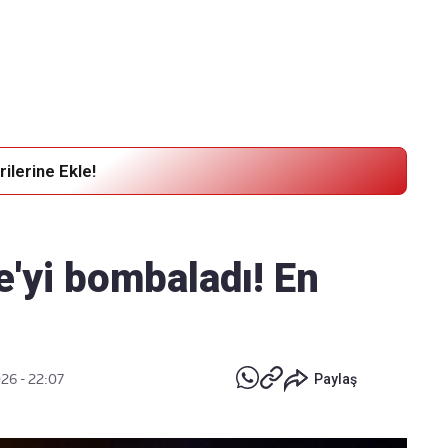
Haber Verin
Editör masamıza bilgi ve materyal göndermek için
tıklayın
ilerine Ekle!
e'yi bombaladı! En
026 - 22:07
Paylaş