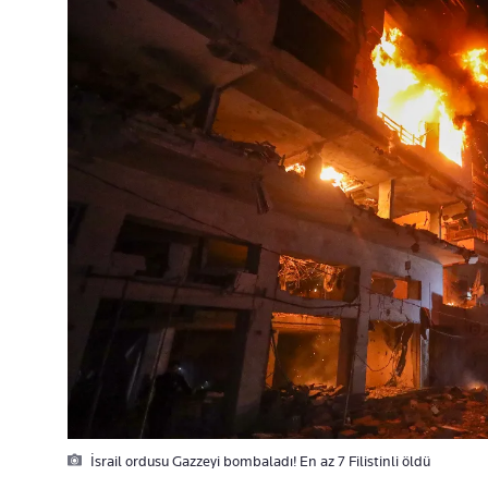
İsrail ordusu Gazzeyi bombaladı! En az 7 Filistinli öldü