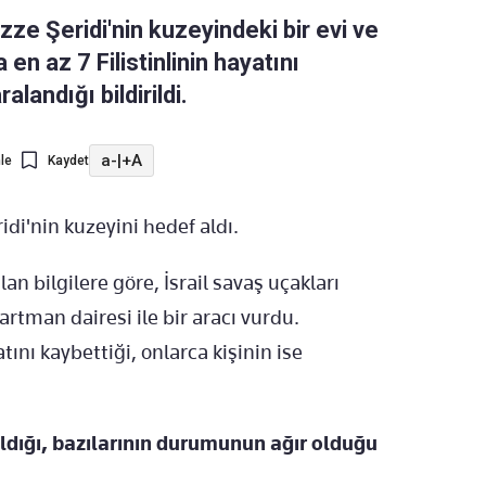
ze Şeridi'nin kuzeyindeki bir evi ve
 en az 7 Filistinlinin hayatını
landığı bildirildi.
a-
|
+A
le
Kaydet
di'nin kuzeyini hedef aldı.
an bilgilere göre, İsrail savaş uçakları
artman dairesi ile bir aracı vurdu.
tını kaybettiği, onlarca kişinin ise
ıldığı, bazılarının durumunun ağır olduğu