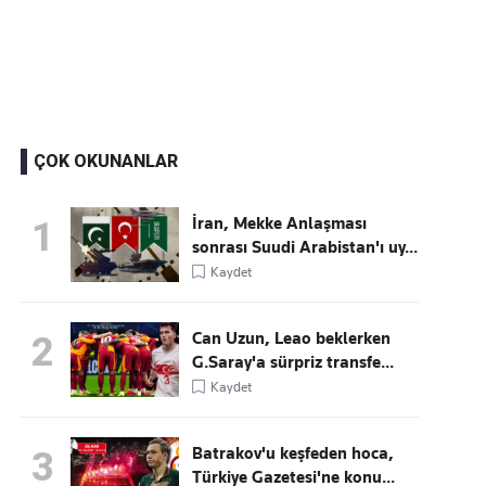
Kaçırmayın
Ücretsiz üye olun, gündemi şekillendiren gelişmeleri önce siz duyun
ÇOK OKUNANLAR
İran, Mekke Anlaşması
1
sonrası Suudi Arabistan'ı uy...
Kaydet
Can Uzun, Leao beklerken
2
G.Saray'a sürpriz transfe...
Kaydet
Batrakov'u keşfeden hoca,
3
Türkiye Gazetesi'ne konu...