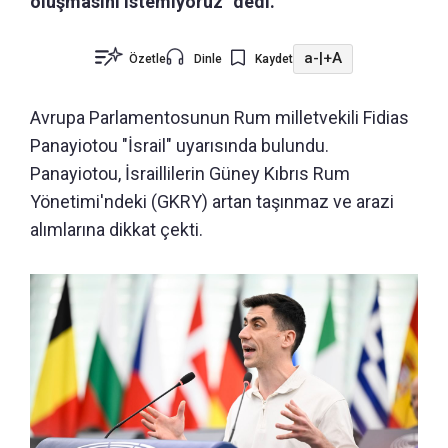
oluşmasını istemiyoruz" dedi.
a-
|
+A
Özetle
Dinle
Kaydet
Avrupa Parlamentosunun Rum milletvekili Fidias
Panayiotou "İsrail" uyarısında bulundu.
Panayiotou, İsraillilerin Güney Kıbrıs Rum
Yönetimi'ndeki (GKRY) artan taşınmaz ve arazi
alımlarına dikkat çekti.