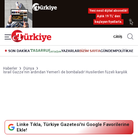
Yeni nesil dijital abonelik!
Aylık 19 TL’ den
başlayan fiyatlarla.
GİRİŞ
SON DAKİKA
YAZARLAR
BİZİM SAYFA
GÜNDEM
POLİTİKA
EK
Haberler
Dünya
İsrail Gazze'nin ardından Yemen'i de bombaladı! Husilerden füzeli karşılık
Linke Tıkla, Türkiye Gazetesi'ni Google Favorilerine
Ekle!