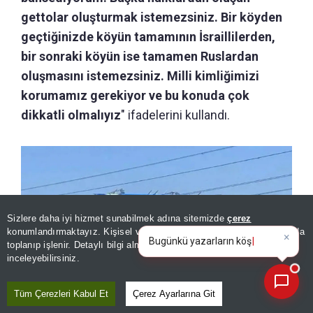
gettolar oluşturmak istemezsiniz. Bir köyden
geçtiğinizde köyün tamamının İsraillilerden,
bir sonraki köyün ise tamamen Ruslardan
oluşmasını istemezsiniz. Milli kimliğimizi
korumamız gerekiyor ve bu konuda çok
dikkatli olmalıyız
" ifadelerini kullandı.
Sizlere daha iyi hizmet sunabilmek adına sitemizde
çerez
×
Bugünkü yazarların köşe
konumlandırmaktayız. Kişisel verileriniz, KVKK ve GDPR kapsamında
yazılarını özetleyin!
|
toplanıp işlenir. Detaylı bilgi almak için
Aydınlatma Metnimizi
📰
Son 30 güne ait haberleri, spor gelişmelerini veya yazar yazılarını sorgulayabilirsiniz.
inceleyebilirsiniz.
Tüm Çerezleri Kabul Et
Çerez Ayarlarına Git