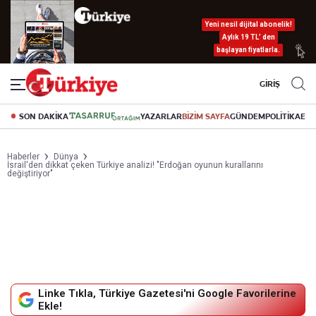
Yeni nesil dijital abonelik!
Aylık 19 TL’ den
başlayan fiyatlarla.
GİRİŞ
SON DAKİKA
YAZARLAR
BİZİM SAYFA
GÜNDEM
POLİTİKA
EK
Haberler
Dünya
İsrail'den dikkat çeken Türkiye analizi! "Erdoğan oyunun kurallarını
değiştiriyor"
Linke Tıkla, Türkiye Gazetesi'ni Google Favorilerine
Ekle!