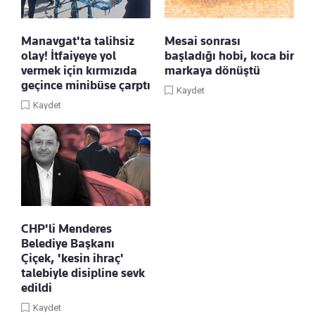
Manavgat'ta talihsiz
Mesai sonrası
olay! İtfaiyeye yol
başladığı hobi, koca bir
vermek için kırmızıda
markaya dönüştü
geçince minibüse çarptı
Kaydet
Kaydet
CHP'li Menderes
Belediye Başkanı
Çiçek, 'kesin ihraç'
talebiyle disipline sevk
edildi
Kaydet