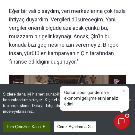
Eğer bir vali olsaydım, veri merkezlerine çok fazla
ihtiyaç duyardım. Vergileri düşüreceğim. Yani,
vergiler önemli ölçüde azalacak çünkü bu,
muazzam bir gelir kaynağı. Ancak, Çin'in bu
konuda bizi geçmesine izin veremeyiz. Birçok
insan, yürütülen kampanyanın Çin tarafından
finanse edildiğini düşünüyor."
×
Günün spor, gündem ve
Sizlere daha iyi hizmet sunabilmek adına sitemizde
çerez
ekonomi gelişmelerini analiz
konumlandırmaktayız. Kişisel verileriniz, KVKK ve GDPR kapsamında
edin!
toplanıp işlenir. Detaylı bilgi almak için
Aydınlatma Metnimizi
📰
Son 30 güne ait haberleri, spor gelişmelerini veya yazar yazılarını sorgulayabilirsiniz.
inceleyebilirsiniz.
Tüm Çerezleri Kabul Et
Çerez Ayarlarına Git