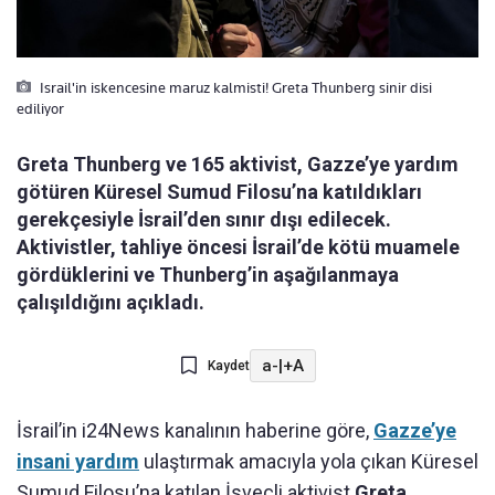
Israil'in iskencesine maruz kalmisti! Greta Thunberg sinir disi
ediliyor
Greta Thunberg ve 165 aktivist, Gazze’ye yardım
götüren Küresel Sumud Filosu’na katıldıkları
gerekçesiyle İsrail’den sınır dışı edilecek.
Aktivistler, tahliye öncesi İsrail’de kötü muamele
gördüklerini ve Thunberg’in aşağılanmaya
çalışıldığını açıkladı.
a-
|
+A
Kaydet
İsrail’in i24News kanalının haberine göre,
Gazze’ye
insani yardım
ulaştırmak amacıyla yola çıkan Küresel
Sumud Filosu’na katılan İsveçli aktivist
Greta