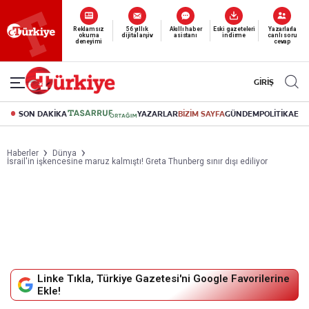
Reklamsız
56 yıllık
Akıllı haber
Eski gazeteleri
Yazarlarla
okuma
dijital arşiv
asistanı
indirme
canlı soru
deneyimi
cevap
GİRİŞ
SON DAKİKA
YAZARLAR
BİZİM SAYFA
GÜNDEM
POLİTİKA
EK
Haberler
Dünya
İsrail'in işkencesine maruz kalmıştı! Greta Thunberg sınır dışı ediliyor
Linke Tıkla, Türkiye Gazetesi'ni Google Favorilerine
Ekle!