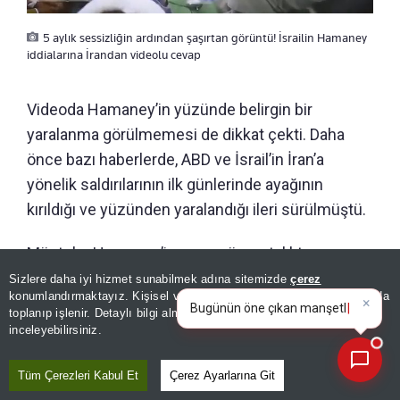
5 aylık sessizliğin ardından şaşırtan görüntü! İsrailin Hamaney
iddialarına İrandan videolu cevap
Videoda Hamaney’in yüzünde belirgin bir
yaralanma görülmemesi de dikkat çekti. Daha
önce bazı haberlerde, ABD ve İsrail’in İran’a
yönelik saldırılarının ilk günlerinde ayağının
kırıldığı ve yüzünden yaralandığı ileri sürülmüştü.
Mücteba Hamaney’in uzun süre ortalıkta
görünmemesi, özellikle babası Ali Hamaney’in
Sizlere daha iyi hizmet sunabilmek adına sitemizde
çerez
×
Bugünün öne çıkan manşetleri
konumlandırmaktayız. Kişisel verileriniz, KVKK ve GDPR kapsamında
cenaze törenine katılmaması, sağlık durumuyla
ve gelişmeleri neler?
toplanıp işlenir. Detaylı bilgi almak için
Aydınlatma Metnimizi
📰
Son 30 güne ait haberleri, spor gelişmelerini veya yazar yazılarını sorgulayabilirsiniz.
ilgili soru işaretlerini artırmıştı. Yayımlanan 13
inceleyebilirsiniz.
saniyelik video bu tartışmaları yeniden gündeme
getirirken, görüntünün çekim tarihi ve yeri
Tüm Çerezleri Kabul Et
Çerez Ayarlarına Git