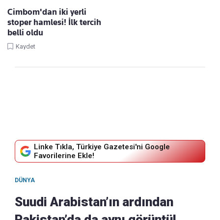
Cimbom'dan iki yerli
stoper hamlesi! İlk tercih
belli oldu
Kaydet
Linke Tıkla, Türkiye Gazetesi'ni Google
Favorilerine Ekle!
DÜNYA
Suudi Arabistan’ın ardından
Pakistan’da da aynı görüntü!