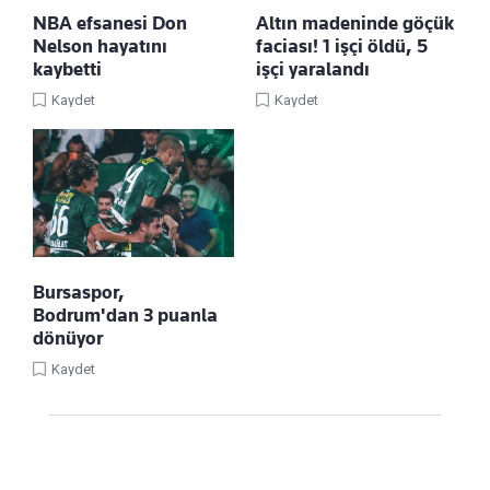
NBA efsanesi Don
Altın madeninde göçük
Nelson hayatını
faciası! 1 işçi öldü, 5
kaybetti
işçi yaralandı
Kaydet
Kaydet
Bursaspor,
Bodrum'dan 3 puanla
dönüyor
Kaydet