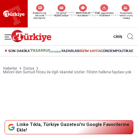
Reklamsız
56 yıllık
Akıllı haber
Eski gazeteleri
Yazarlarla
okuma
dijital arşiv
asistanı
indirme
canlı soru
deneyimi
cevap
GİRİŞ
SON DAKİKA
YAZARLAR
BİZİM SAYFA
GÜNDEM
POLİTİKA
EK
Haberler
Dünya
Meloni'den Sumud Filosu ile ilgili skandal sözler: Filistin halkına faydası yok
Linke Tıkla, Türkiye Gazetesi'ni Google Favorilerine
Ekle!