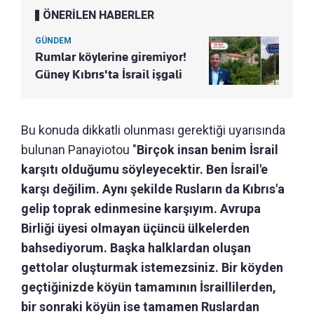
ÖNERİLEN HABERLER
GÜNDEM
Rumlar köylerine giremiyor!
Güney Kıbrıs'ta İsrail işgali
Bu konuda dikkatli olunması gerektiği uyarısında
bulunan Panayiotou "
Birçok insan benim İsrail
karşıtı olduğumu söyleyecektir. Ben İsrail'e
karşı değilim. Aynı şekilde Rusların da Kıbrıs'a
gelip toprak edinmesine karşıyım. Avrupa
Birliği üyesi olmayan üçüncü ülkelerden
bahsediyorum. Başka halklardan oluşan
gettolar oluşturmak istemezsiniz. Bir köyden
geçtiğinizde köyün tamamının İsraillilerden,
bir sonraki köyün ise tamamen Ruslardan