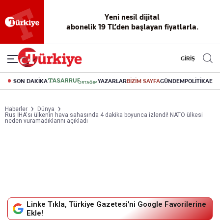
Yeni nesil dijital
abonelik 19 TL’den başlayan fiyatlarla.
GİRİŞ
SON DAKİKA
YAZARLAR
BİZİM SAYFA
GÜNDEM
POLİTİKA
EK
Haberler
Dünya
Rus İHA'sı ülkenin hava sahasında 4 dakika boyunca izlendi! NATO ülkesi
neden vuramadıklarını açıkladı
Linke Tıkla, Türkiye Gazetesi'ni Google Favorilerine
Ekle!