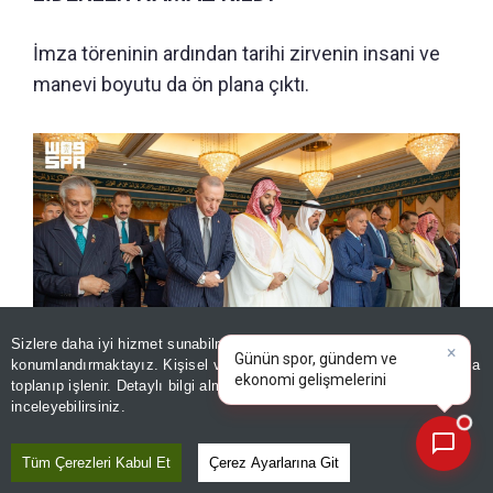
İmza töreninin ardından tarihi zirvenin insani ve
manevi boyutu da ön plana çıktı.
×
Günün spor, gündem ve
Sizlere daha iyi hizmet sunabilmek adına sitemizde
çerez
ekonomi gelişmelerini analiz
konumlandırmaktayız. Kişisel verileriniz, KVKK ve GDPR kapsamında
edin!
|
toplanıp işlenir. Detaylı bilgi almak için
Aydınlatma Metnimizi
📰
Son 30 güne ait haberleri, spor gelişmelerini veya yazar yazılarını sorgulayabilirsiniz.
inceleyebilirsiniz.
İran'dan Mekke Anlaşması sonrası Suudi Arabistan'a uyarı:
Tüm Çerezleri Kabul Et
Çerez Ayarlarına Git
"Türkiye ve Pakistan ile yapılan anlaşma size güvenlik