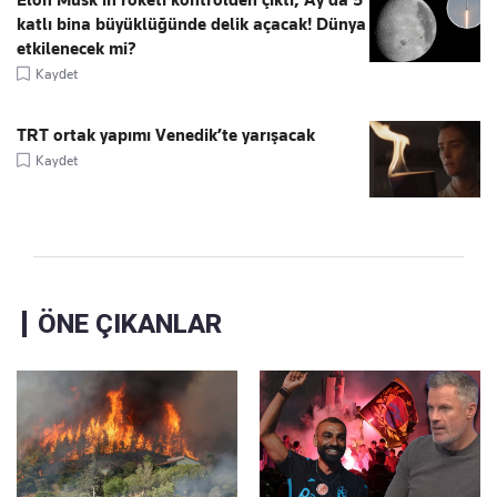
Elon Musk’ın roketi kontrolden çıktı, Ay'da 5
katlı bina büyüklüğünde delik açacak! Dünya
etkilenecek mi?
Kaydet
TRT ortak yapımı Venedik’te yarışacak
Kaydet
ÖNE ÇIKANLAR