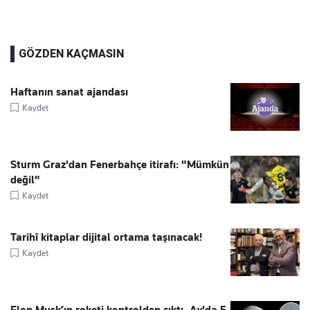
GÖZDEN KAÇMASIN
Haftanın sanat ajandası
Kaydet
Sturm Graz'dan Fenerbahçe itirafı: "Mümkün
değil"
Kaydet
Tarihî kitaplar dijital ortama taşınacak!
Kaydet