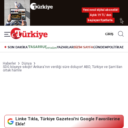
Yeni nesil dijital abonelik!
Aylık 19 TL’ den
başlayan fiyatlarla.
GİRİŞ
SON DAKİKA
YAZARLAR
BİZİM SAYFA
GÜNDEM
POLİTİKA
EK
Haberler
Dünya
SDG köşeye sıkıştı! Ankara'nın verdiği süre doluyor! ABD, Türkiye ve Şam’dan
ortak hamle
Linke Tıkla, Türkiye Gazetesi'ni Google Favorilerine
Ekle!