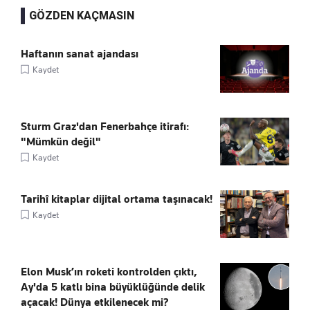
GÖZDEN KAÇMASIN
Haftanın sanat ajandası
Kaydet
Sturm Graz'dan Fenerbahçe itirafı:
"Mümkün değil"
Kaydet
Tarihî kitaplar dijital ortama taşınacak!
Kaydet
Elon Musk’ın roketi kontrolden çıktı,
Ay'da 5 katlı bina büyüklüğünde delik
açacak! Dünya etkilenecek mi?