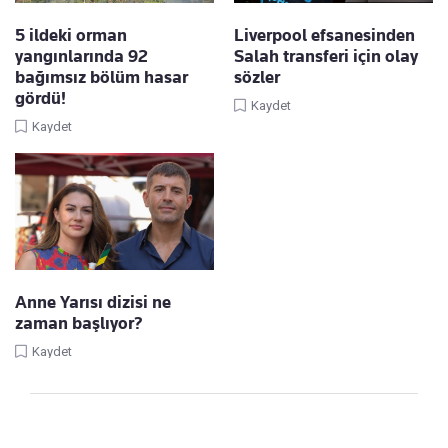
5 ildeki orman
Liverpool efsanesinden
yangınlarında 92
Salah transferi için olay
bağımsız bölüm hasar
sözler
gördü!
Kaydet
Kaydet
Anne Yarısı dizisi ne
zaman başlıyor?
Kaydet