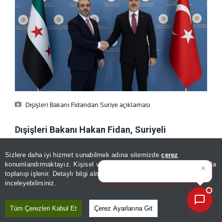
Dışişleri Bakanı Fidandan Suriye açıklaması
Dışişleri Bakanı Hakan Fidan, Suriyeli
mevkidaşıyla düzenlediği toplantıda Türkiye,
Suriye, Ürdün ve Suudi Arabistan'ı birleştirecek
Sizlere daha iyi hizmet sunabilmek adına sitemizde
çerez
×
Bugünün öne çıkan manşetleri
konumlandırmaktayız. Kişisel verileriniz, KVKK ve GDPR kapsamında
karayolu ile demiryolu projesinin detaylarını
ve gel
|
toplanıp işlenir. Detaylı bilgi almak için
Aydınlatma Metnimizi
paylaştı.
📰
Son 30 güne ait haberleri, spor gelişmelerini veya yazar yazılarını sorgulayabilirsiniz.
inceleyebilirsiniz.
a-
|
+A
Özetle
Dinle
Kaydet
Tüm Çerezleri Kabul Et
Çerez Ayarlarına Git