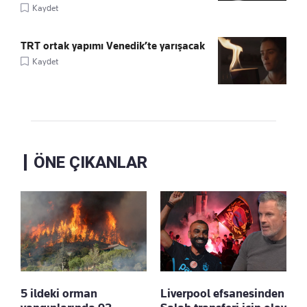
Kaydet
TRT ortak yapımı Venedik’te yarışacak
Kaydet
ÖNE ÇIKANLAR
5 ildeki orman
Liverpool efsanesinden