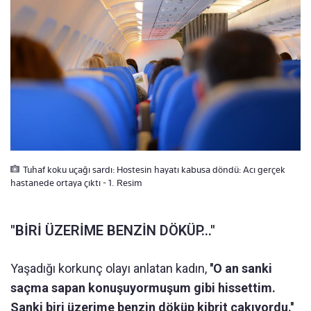
Tuhaf koku uçağı sardı: Hostesin hayatı kabusa döndü: Acı gerçek
hastanede ortaya çıktı - 1. Resim
''BİRİ ÜZERİME BENZİN DÖKÜP...''
Yaşadığı korkunç olayı anlatan kadın,
''O an sanki
saçma sapan konuşuyormuşum gibi hissettim.
Sanki biri üzerime benzin döküp kibrit çakıyordu.''