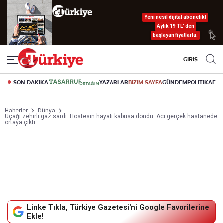
Yeni nesil dijital abonelik!
Aylık 19 TL’ den
başlayan fiyatlarla.
GİRİŞ
SON DAKİKA
YAZARLAR
BİZİM SAYFA
GÜNDEM
POLİTİKA
EK
Haberler
Dünya
Uçağı zehirli gaz sardı: Hostesin hayatı kabusa döndü: Acı gerçek hastanede
ortaya çıktı
Linke Tıkla, Türkiye Gazetesi'ni Google Favorilerine
Ekle!