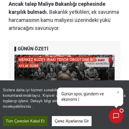
Ancak talep Maliye Bakanlığı cephesinde
karşılık bulmadı.
Bakanlık yetkilileri, ek savunma
harcamasının kamu maliyesi üzerindeki yükü
artıracağını savunuyor.
GÜNÜN ÖZETİ
×
Günün spor, gündem ve
Sizlere daha iyi hizmet sunabilmek adına sitemizde
çerez
ekonomi gelişmelerini analiz
konumlandırmaktayız. Kişisel verileriniz, KVKK ve GDPR kapsamında
edin!
toplanıp işlenir. Detaylı bilgi almak için
Aydınlatma Metnimizi
📰
Son 30 güne ait haberleri, spor gelişmelerini veya yazar yazılarını sorgulayabilirsiniz.
inceleyebilirsiniz.
Tüm Çerezleri Kabul Et
Çerez Ayarlarına Git