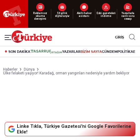
Yeni nesil dijital
abonelik 19 TL’den başlayan fiyatlarla.
GİRİŞ
SON DAKİKA
YAZARLAR
BİZİM SAYFA
GÜNDEM
POLİTİKA
EK
Haberler
Dünya
Ülke felaketi yaşıyor! Karadağ, orman yangınları nedeniyle yardım bekliyor
Linke Tıkla, Türkiye Gazetesi'ni Google Favorilerine
Ekle!