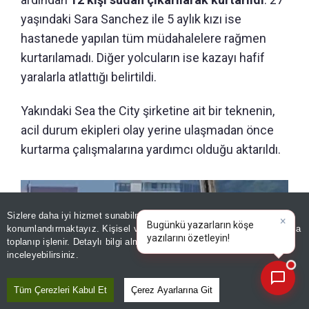
yaşındaki Sara Sanchez ile 5 aylık kızı ise
hastanede yapılan tüm müdahalelere rağmen
kurtarılamadı. Diğer yolcuların ise kazayı hafif
yaralarla atlattığı belirtildi.
Yakındaki Sea the City şirketine ait bir teknenin,
acil durum ekipleri olay yerine ulaşmadan önce
kurtarma çalışmalarına yardımcı olduğu aktarıldı.
Sizlere daha iyi hizmet sunabilmek adına sitemizde
çerez
konumlandırmaktayız. Kişisel verileriniz, KVKK ve GDPR kapsamında
×
Bugünkü yazarl
toplanıp işlenir. Detaylı bilgi almak için
Aydınlatma Metnimizi
📰
Son 30 güne ait haberleri, spor gelişmelerini veya yazar yazılarını sorgulayabilirsiniz.
inceleyebilirsiniz.
Tüm Çerezleri Kabul Et
Çerez Ayarlarına Git