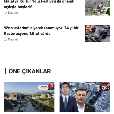
Malatya Kültür Yolu Festivali iki önemli
açılışla başladı!
Kaydet
'6'ncı evladım' diyerek tanımlıyor! 74 yıllık:
Restorasyonu 1.5 yıl sürdü
Kaydet
ÖNE ÇIKANLAR