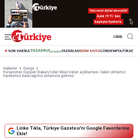
Yeni nesil dijital abonelik!
Aylık 19 TL’ den
başlayan fiyatlarla.
GİRİŞ
SON DAKİKA
YAZARLAR
BİZİM SAYFA
GÜNDEM
POLİTİKA
EK
Haberler
Dünya
Yunanistan Dışişleri Bakanı'ndan Mavi Vatan açıklaması: Sakin olmamız
hareketsiz kalacağımız anlamına gelmez
Linke Tıkla, Türkiye Gazetesi'ni Google Favorilerine
Ekle!