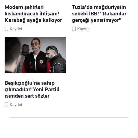
Modern şehirleri
Tuzla'da mağduriyetin
kıskandıracak ihtişam!
sebebi İBB! "Rakamlar
Karabağ ayağa kalkıyor
gerçeği yansıtmıyor"
Kaydet
Kaydet
Beşikçioğlu'na sahip
çıkmadılar! Yeni Partili
isimden sert sözler
Kaydet