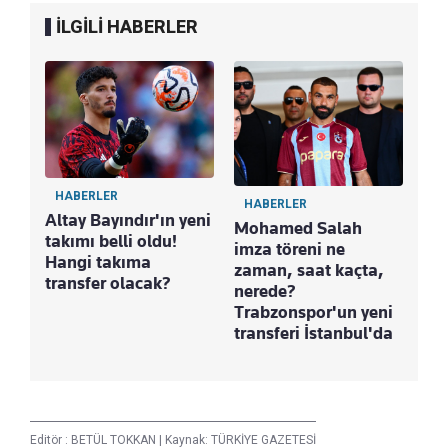
İLGİLİ HABERLER
HABERLER
HABERLER
Altay Bayındır'ın yeni
Mohamed Salah
takımı belli oldu!
imza töreni ne
Hangi takıma
zaman, saat kaçta,
transfer olacak?
nerede?
Trabzonspor'un yeni
transferi İstanbul'da
Editör :
BETÜL TOKKAN
|
Kaynak: TÜRKİYE GAZETESİ