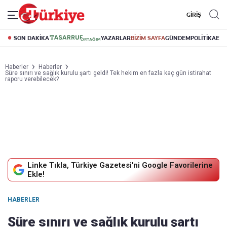
GİRİŞ
SON DAKİKA
YAZARLAR
BİZİM SAYFA
GÜNDEM
POLİTİKA
EK
Haberler
Haberler
Süre sınırı ve sağlık kurulu şartı geldi! Tek hekim en fazla kaç gün istirahat
raporu verebilecek?
Linke Tıkla, Türkiye Gazetesi'ni Google Favorilerine
Ekle!
HABERLER
Süre sınırı ve sağlık kurulu şartı