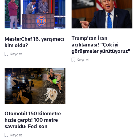
Trump'tan İran
MasterChef 16. yarışmacı
açıklaması! "Çok iyi
kim oldu?
görüşmeler yürütüyoruz"
Kaydet
Kaydet
Otomobil 150 kilometre
hızla çarptı! 100 metre
savruldu: Feci son
Kaydet