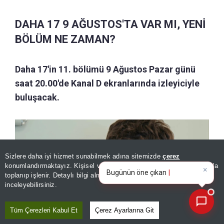
DAHA 17 9 AĞUSTOS'TA VAR MI, YENİ
BÖLÜM NE ZAMAN?
Daha 17'in 11. bölümü 9 Ağustos Pazar günü
saat 20.00'de Kanal D ekranlarında izleyiciyle
buluşacak.
Sizlere daha iyi hizmet sunabilmek adına sitemizde
çerez
×
Bugünün öne çıkan manşetleri
konumlandırmaktayız. Kişisel verileriniz, KVKK ve GDPR kapsamında
ve gelişmeleri neler?
toplanıp işlenir. Detaylı bilgi almak için
Aydınlatma Metnimizi
📰
Son 30 güne ait haberleri, spor gelişmelerini veya yazar yazılarını sorgulayabilirsiniz.
inceleyebilirsiniz.
Tüm Çerezleri Kabul Et
Çerez Ayarlarına Git