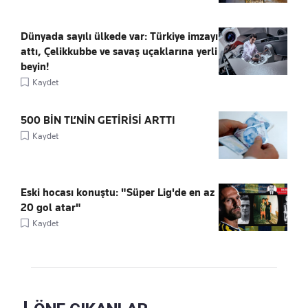
Dünyada sayılı ülkede var: Türkiye imzayı
attı, Çelikkubbe ve savaş uçaklarına yerli
beyin!
Kaydet
500 BİN TL’NİN GETİRİSİ ARTTI
Kaydet
Eski hocası konuştu: "Süper Lig'de en az
20 gol atar"
Kaydet