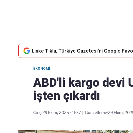
Takip Edin
Favori mecralarınızda haber akışımıza ulaşın
Linke Tıkla, Türkiye Gazetesi'ni Google Favor
EKONOMI
ABD'li kargo devi U
işten çıkardı
Giriş:
29 Ekim, 2025 - 11:37
|
Güncelleme:
29 Ekim, 2025