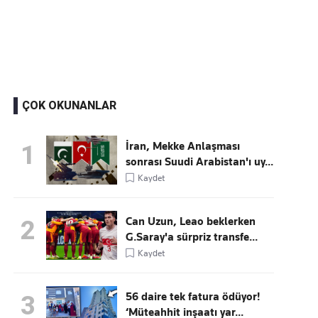
Kaçırmayın
Ücretsiz üye olun, gündemi şekillendiren gelişmeleri önce siz duyun
ÇOK OKUNANLAR
İran, Mekke Anlaşması
1
sonrası Suudi Arabistan'ı uy...
Kaydet
Can Uzun, Leao beklerken
2
G.Saray'a sürpriz transfe...
Kaydet
56 daire tek fatura ödüyor!
3
‘Müteahhit inşaatı yar...