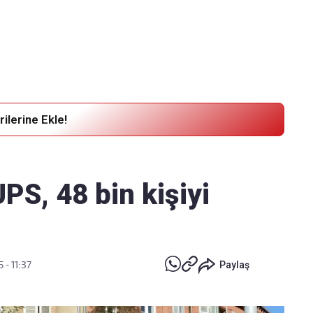
Haber Verin
Editör masamıza bilgi ve materyal göndermek için
tıklayın
ilerine Ekle!
PS, 48 bin kişiyi
 - 11:37
Paylaş