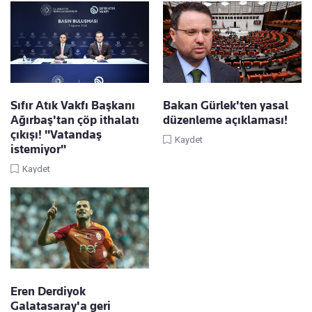
Sıfır Atık Vakfı Başkanı
Bakan Gürlek'ten yasal
Ağırbaş'tan çöp ithalatı
düzenleme açıklaması!
çıkışı! "Vatandaş
Kaydet
istemiyor"
Kaydet
Eren Derdiyok
Galatasaray'a geri