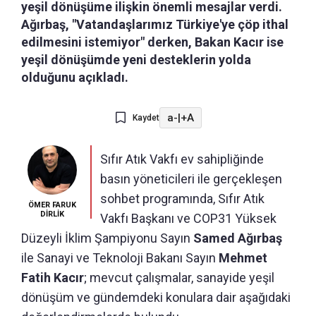
yeşil dönüşüme ilişkin önemli mesajlar verdi.
Ağırbaş, "Vatandaşlarımız Türkiye'ye çöp ithal
edilmesini istemiyor" derken, Bakan Kacır ise
yeşil dönüşümde yeni desteklerin yolda
olduğunu açıkladı.
a-
|
+A
Kaydet
Sıfır Atık Vakfı ev sahipliğinde
basın yöneticileri ile gerçekleşen
sohbet programında, Sıfır Atık
ÖMER FARUK
DİRLİK
Vakfı Başkanı ve COP31 Yüksek
Düzeyli İklim Şampiyonu Sayın
Samed Ağırbaş
ile Sanayi ve Teknoloji Bakanı Sayın
Mehmet
Fatih Kacır
; mevcut çalışmalar, sanayide yeşil
dönüşüm ve gündemdeki konulara dair aşağıdaki