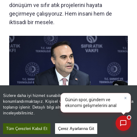
dönüşüm ve sıfır atık projelerini hayata
geçirmeye çalışıyoruz. Hem insani hem de
iktisadi bir mesele.
×
Günün spor, gündem ve
Sizlere daha iyi hizmet sunabilmek adına sitemizde
çerez
ekonomi gelişmelerini analiz
konumlandırmaktayız. Kişisel verileriniz, KVKK ve GDPR kapsamında
edin!
toplanıp işlenir. Detaylı bilgi almak için
Aydınlatma Metnimizi
📰
Son 30 güne ait haberleri, spor gelişmelerini veya yazar yazılarını sorgulayabilirsiniz.
inceleyebilirsiniz.
Sıfır Atık Vakfı Başkanı Ağırbaştan çöp ithalatı çıkışı! Vatandaş
Tüm Çerezleri Kabul Et
Çerez Ayarlarına Git
istemiyor