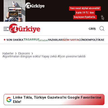
Yeni nesil dijital abonelik!
Aylık 19 TL’ den
başlayan fiyatlarla.
GİRİŞ
SON DAKİKA
YAZARLAR
BİZİM SAYFA
GÜNDEM
POLİTİKA
EK
Haberler
Ekonomi
Algoritmaları döngüye soktu! Yapay zekâ Afyon şivesine takıldı
Linke Tıkla, Türkiye Gazetesi'ni Google Favorilerine
Ekle!