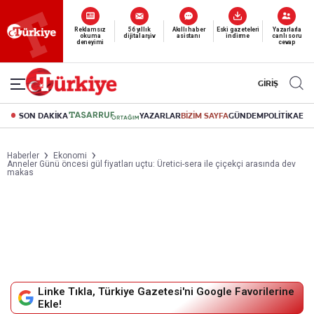
Reklamsız
56 yıllık
Akıllı haber
Eski gazeteleri
Yazarlarla
okuma
dijital arşiv
asistanı
indirme
canlı soru
deneyimi
cevap
GİRİŞ
SON DAKİKA
YAZARLAR
BİZİM SAYFA
GÜNDEM
POLİTİKA
EK
Haberler
Ekonomi
Anneler Günü öncesi gül fiyatları uçtu: Üretici-sera ile çiçekçi arasında dev
makas
Linke Tıkla, Türkiye Gazetesi'ni Google Favorilerine
Ekle!