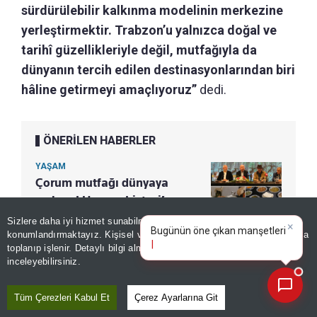
sürdürülebilir kalkınma modelinin merkezine
yerleştirmektir. Trabzon’u yalnızca doğal ve
tarihî güzellikleriyle değil, mutfağıyla da
dünyanın tercih edilen destinasyonlarından biri
hâline getirmeyi amaçlıyoruz”
dedi.
ÖNERİLEN HABERLER
YAŞAM
Çorum mutfağı dünyaya
açılıyor! Unesco Listesi’ne
girmek için hazırlıklar sürüyor
Sizlere daha iyi hizmet sunabilmek adına sitemizde
çerez
×
Bugünün öne çıkan manşetleri
konumlandırmaktayız. Kişisel verileriniz, KVKK ve GDPR kapsamında
ve gelişmeleri neler?
toplanıp işlenir. Detaylı bilgi almak için
Aydınlatma Metnimizi
📰
Son 30 güne ait haberleri, spor gelişmelerini veya yazar yazılarını sorgulayabilirsiniz.
inceleyebilirsiniz.
17 COĞRAFİ İŞARETLİ ÜRÜN
Tüm Çerezleri Kabul Et
Çerez Ayarlarına Git