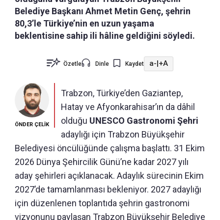
Belediye Başkanı Ahmet Metin Genç, şehrin
80,3’le Türkiye’nin en uzun yaşama
beklentisine sahip ili hâline geldiğini söyledi.
a-
|
+A
Özetle
Dinle
Kaydet
Trabzon, Türkiye’den Gaziantep,
Hatay ve Afyonkarahisar’ın da dâhil
olduğu
UNESCO Gastronomi Şehri
ÖNDER ÇELİK
adaylığı için Trabzon Büyükşehir
Belediyesi öncülüğünde çalışma başlattı. 31 Ekim
2026 Dünya Şehircilik Günü’ne kadar 2027 yılı
aday şehirleri açıklanacak. Adaylık sürecinin Ekim
2027’de tamamlanması bekleniyor. 2027 adaylığı
için düzenlenen toplantıda şehrin gastronomi
vizyonunu paylaşan Trabzon Büyükşehir Belediye