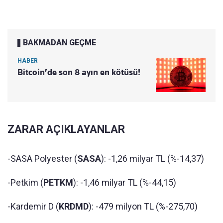
BAKMADAN GEÇME
HABER
Bitcoin’de son 8 ayın en kötüsü!
ZARAR AÇIKLAYANLAR
-SASA Polyester (
SASA
): -1,26 milyar TL (%-14,37)
-Petkim (
PETKM
): -1,46 milyar TL (%-44,15)
-Kardemir D (
KRDMD
): -479 milyon TL (%-275,70)