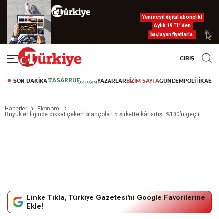
Yeni nesil dijital abonelik!
Aylık 19 TL’ den
başlayan fiyatlarla.
GİRİŞ
SON DAKİKA
YAZARLAR
BİZİM SAYFA
GÜNDEM
POLİTİKA
EK
Haberler
Ekonomi
Büyükler liginde dikkat çeken bilançolar! 5 şirkette kâr artışı %100’ü geçti
Linke Tıkla, Türkiye Gazetesi'ni Google Favorilerine
Ekle!