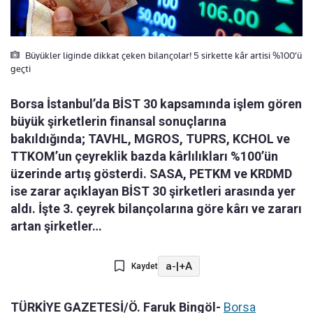
Büyükler liginde dikkat çeken bilançolar! 5 sirkette kâr artisi %100’ü
geçti
Borsa İstanbul’da BİST 30 kapsamında işlem gören
büyük şirketlerin finansal sonuçlarına
bakıldığında; TAVHL, MGROS, TUPRS, KCHOL ve
TTKOM’un çeyreklik bazda kârlılıkları %100’ün
üzerinde artış gösterdi. SASA, PETKM ve KRDMD
ise zarar açıklayan BİST 30 şirketleri arasında yer
aldı. İşte 3. çeyrek bilançolarına göre kârı ve zararı
artan şirketler…
a-
|
+A
Kaydet
TÜRKİYE GAZETESİ/Ö. Faruk Bingöl-
Borsa