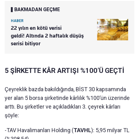
BAKMADAN GEÇME
HABER
22 yılın en kötü verisi
geldi! Altında 2 haftalık düşüş
serisi bitiyor
5 ŞİRKETTE KÂR ARTIŞI %100’Ü GEÇTİ
Çeyreklik bazda bakıldığında, BİST 30 kapsamında
yer alan 5 borsa şirketinde kârlılık %100’ün üzerinde
arttı. Bu şirketler ve açıkladıkları 3. çeyrek kârları
şöyle:
-TAV Havalimanları Holding (
TAVHL
): 5,95 milyar TL
(%308,54)