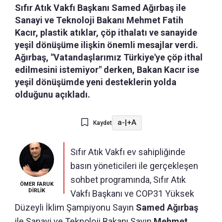
Sıfır Atık Vakfı Başkanı Samed Ağırbaş ile
Sanayi ve Teknoloji Bakanı Mehmet Fatih
Kacır, plastik atıklar, çöp ithalatı ve sanayide
yeşil dönüşüme ilişkin önemli mesajlar verdi.
Ağırbaş, "Vatandaşlarımız Türkiye'ye çöp ithal
edilmesini istemiyor" derken, Bakan Kacır ise
yeşil dönüşümde yeni desteklerin yolda
olduğunu açıkladı.
a-
|
+A
Kaydet
Sıfır Atık Vakfı ev sahipliğinde
basın yöneticileri ile gerçekleşen
sohbet programında, Sıfır Atık
ÖMER FARUK
DİRLİK
Vakfı Başkanı ve COP31 Yüksek
Düzeyli İklim Şampiyonu Sayın
Samed Ağırbaş
ile Sanayi ve Teknoloji Bakanı Sayın
Mehmet