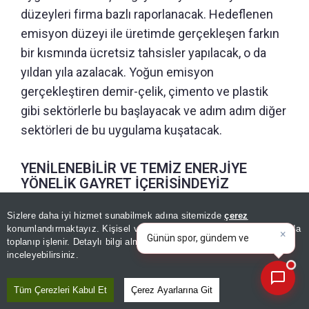
düzeyleri firma bazlı raporlanacak. Hedeflenen
emisyon düzeyi ile üretimde gerçekleşen farkın
bir kısmında ücretsiz tahsisler yapılacak, o da
yıldan yıla azalacak. Yoğun emisyon
gerçekleştiren demir-çelik, çimento ve plastik
gibi sektörlerle bu başlayacak ve adım adım diğer
sektörleri de bu uygulama kuşatacak.
YENİLENEBİLİR VE TEMİZ ENERJİYE
YÖNELİK GAYRET İÇERİSİNDEYİZ
Sizlere daha iyi hizmet sunabilmek adına sitemizde
çerez
Çevre, Şehircilik ve İklim Değişikliği
konumlandırmaktayız. Kişisel verileriniz, KVKK ve GDPR kapsamında
×
Bugünkü yazarlar
Bakanlığımızla birlikte bakanlıklarımız tedbirlerini
toplanıp işlenir. Detaylı bilgi almak için
Aydınlatma Metnimizi
📰
Son 30 güne ait haberleri, spor gelişmelerini veya yazar yazılarını sorgulayabilirsiniz.
inceleyebilirsiniz.
alıyor. Yenilenebilir ve temiz enerjiye yönelik
gayret içerisindeyiz. Ulaştırma Bakanlığımız
Tüm Çerezleri Kabul Et
Çerez Ayarlarına Git
lojistikte, ulaştırmada temiz uygulamaların,