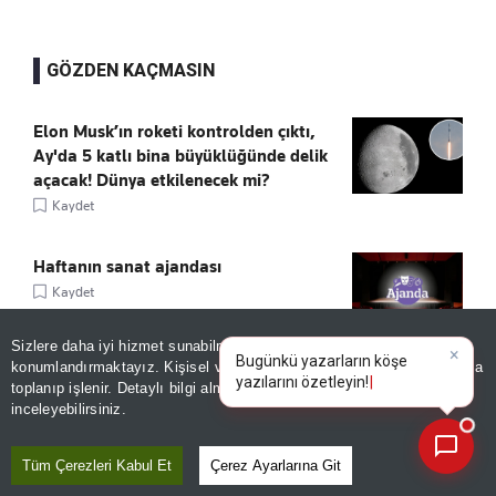
GÖZDEN KAÇMASIN
Elon Musk’ın roketi kontrolden çıktı,
Ay'da 5 katlı bina büyüklüğünde delik
açacak! Dünya etkilenecek mi?
Kaydet
Haftanın sanat ajandası
Kaydet
Sizlere daha iyi hizmet sunabilmek adına sitemizde
çerez
konumlandırmaktayız. Kişisel verileriniz, KVKK ve GDPR kapsamında
×
Sturm Graz'dan Fenerbahçe itirafı:
|
toplanıp işlenir. Detaylı bilgi almak için
Aydınlatma Metnimizi
📰
Son 30 güne ait haberleri, spor gelişmelerini veya yazar yazılarını sorgulayabilirsiniz.
"Mümkün değil"
inceleyebilirsiniz.
Kaydet
Tüm Çerezleri Kabul Et
Çerez Ayarlarına Git