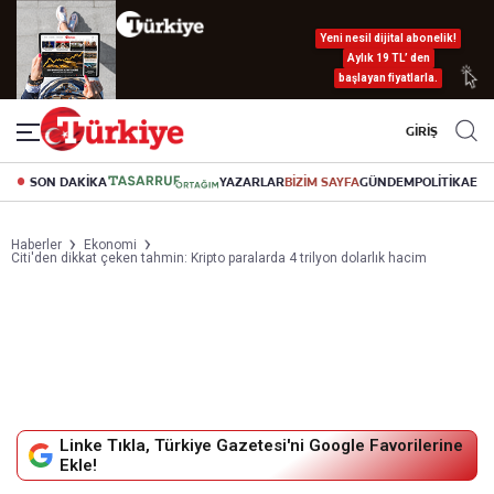
Yeni nesil dijital abonelik!
Aylık 19 TL’ den
başlayan fiyatlarla.
GİRİŞ
SON DAKİKA
YAZARLAR
BİZİM SAYFA
GÜNDEM
POLİTİKA
EK
Haberler
Ekonomi
Citi'den dikkat çeken tahmin: Kripto paralarda 4 trilyon dolarlık hacim
Linke Tıkla, Türkiye Gazetesi'ni Google Favorilerine
Ekle!