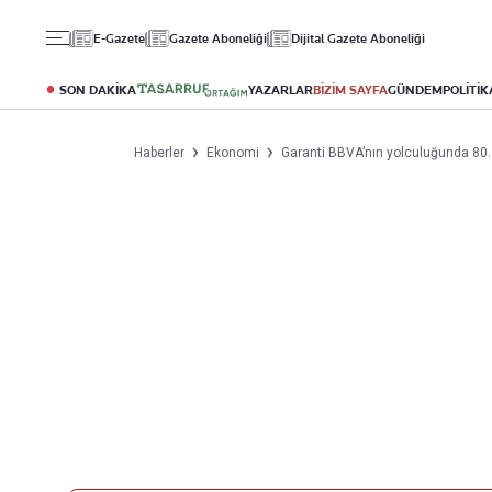
Gündem
Ekonomi
Spor
E-Gazete
Gazete Aboneliği
Dijital Gazete Aboneliği
Politika
Borsa
Futbol
Eğitim
Altın
Puan Durumu
SON DAKİKA
YAZARLAR
BİZİM SAYFA
GÜNDEM
POLİTİK
Döviz
Fikstür
Hisse Senedi
Şampiyonlar Ligi
Haberler
Ekonomi
Garanti BBVA’nın yolculuğunda 80. 
Kripto Para
Avrupa Ligi
Emlak
Basketbol
T-Otomobil
Turizm
Yazarlar
Diğer Kategoriler
Kurumsal
Bugünün Yazarları
Magazin
Hakkımızda
Tüm Yazarlar
Teknoloji
İletişim
Resmî Ilanlar
Künye
Haberler
Gazete Aboneliği
Foto Haber
Danışma Telefonları
Video Galeri
Yasal
Reklam Ver