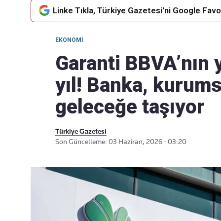
Linke Tıkla, Türkiye Gazetesi'ni Google Favor
EKONOMI
Takip Edin
Favori mecralarınızda haber
Garanti BBVA’nın 
akışımıza ulaşın
yıl! Banka, kurums
geleceğe taşıyor
Türkiye Gazetesi
Son Güncelleme: 03 Haziran, 2026 - 03:20