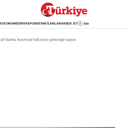
Dünya
Yaşam
Kültür-Sanat
Orta Doğu
Sağlık
Sinema
Avrupa
Hava Durumu
Arkeoloji
A
EKONOMİ
DÜNYA
SPOR
RESMİ İLANLAR
HABER JET
İzle
Amerika
Yemek
Kitap
Afrika
Seyahat
Tarih
yıl! Banka, kurumsal hafızasını geleceğe taşıyor
İsrail-Gazze
Aktüel
Uygulamalar