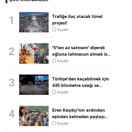
Trafiğe ilaç olacak tünel
1
projesi!
Kaçırmayın
Kaydet
Ücretsiz üye olun, gündemi
şekillendiren gelişmeleri önce siz duyun
'5'ten az satmam' diyerek
2
oğluna lahmacun almak is...
Kaydet
Türkiye'den kaçabilmek için
3
435 kilometre uzağı se...
Kaydet
Eren Kaşıkçı'nın ardından
4
eşinden kahreden paylaşı...
Kaydet