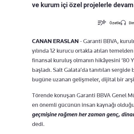
ve kurum içi özel projelerle deva
Özetle
Din
CANAN ERASLAN
- Garanti BBVA, kurulu
yılında 12 kurucu ortakla atılan temelden
finansal kuruluş olmanın hikâyesini ‘80 Yı
başladı. Salt Galata’da tanıtılan sergid
bugüne uzanan gelişmeler, dijital bir arşi
Törende konuşan Garanti BBVA Genel M
en önemli gücünün insan kaynağı olduğun
geçmişine rağmen her zaman genç, dinam
dedi.