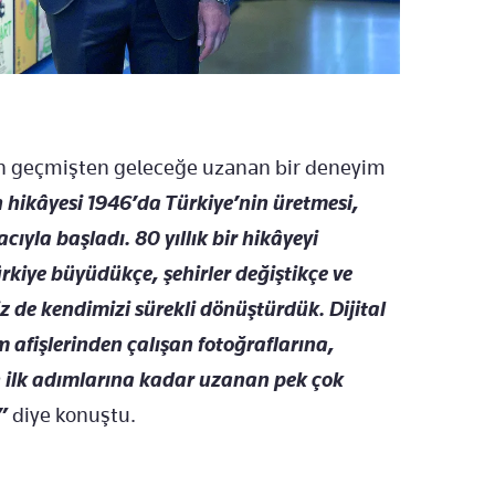
inin geçmişten geleceğe uzanan bir deneyim
 hikâyesi 1946’da Türkiye’nin üretmesi,
yla başladı. 80 yıllık bir hikâyeyi
rkiye büyüdükçe, şehirler değiştikçe ve
z de kendimizi sürekli dönüştürdük. Dijital
m afişlerinden çalışan fotoğraflarına,
 ilk adımlarına kadar uzanan pek çok
”
diye konuştu.