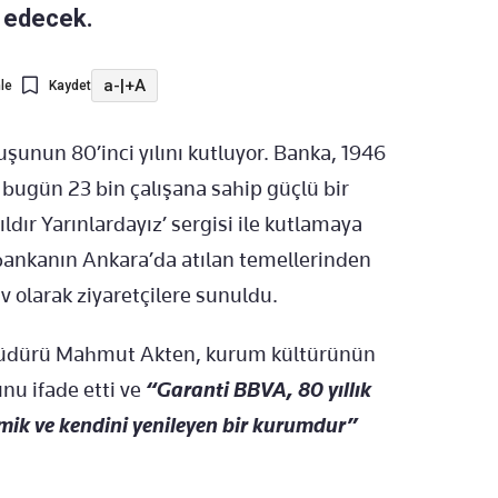
m edecek.
a-
|
+A
le
Kaydet
şunun 80’inci yılını kutluyor. Banka, 1946
 bugün 23 bin çalışana sahip güçlü bir
ldır Yarınlardayız’ sergisi ile kutlamaya
e bankanın Ankara’da atılan temellerinden
v olarak ziyaretçilere sunuldu.
üdürü Mahmut Akten, kurum kültürünün
u ifade etti ve
“Garanti BBVA, 80 yıllık
ik ve kendini yenileyen bir kurumdur”