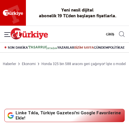
Yeni nesil dijital
abonelik 19 TL’den başlayan fiyatlarla.
GİRİŞ
SON DAKİKA
YAZARLAR
BİZİM SAYFA
GÜNDEM
POLİTİKA
EK
Haberler
Ekonomi
Honda 325 bin 588 aracını geri çağırıyor! İşte o model
Linke Tıkla, Türkiye Gazetesi'ni Google Favorilerine
Ekle!