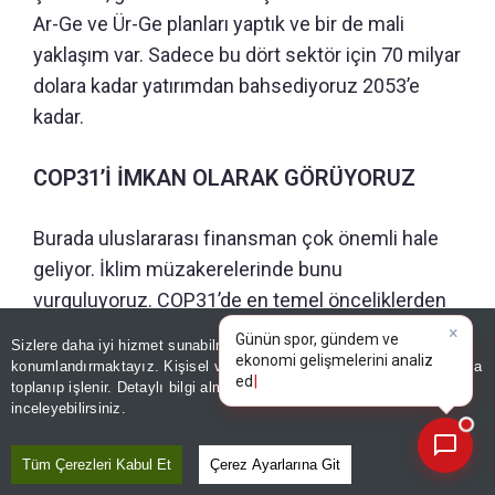
Ar-Ge ve Ür-Ge planları yaptık ve bir de mali
yaklaşım var. Sadece bu dört sektör için 70 milyar
dolara kadar yatırımdan bahsediyoruz 2053’e
kadar.
COP31’İ İMKAN OLARAK GÖRÜYORUZ
Burada uluslararası finansman çok önemli hale
geliyor. İklim müzakerelerinde bunu
vurguluyoruz. COP31’de en temel önceliklerden
biri, dev toplantıya yakışır şekilde ev sahipliği
×
Günün spor, gündem ve
Sizlere daha iyi hizmet sunabilmek adına sitemizde
çerez
misyonunun yanında Türkiye’nin iklim
ekonomi gelişmelerini analiz
konumlandırmaktayız. Kişisel verileriniz, KVKK ve GDPR kapsamında
edin!
|
toplanıp işlenir. Detaylı bilgi almak için
Aydınlatma Metnimizi
dönüşümüne ilişkin finansman kaynaklarını
📰
Son 30 güne ait haberleri, spor gelişmelerini veya yazar yazılarını sorgulayabilirsiniz.
inceleyebilirsiniz.
çeşitlendirecek uluslararası iş birliklerine imza
atmak. COP31’i imkan olarak da görüyoruz.
Tüm Çerezleri Kabul Et
Çerez Ayarlarına Git