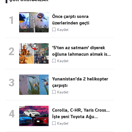
Önce çarptı sonra
1
üzerlerinden geçti
Kaçırmayın
Kaydet
Ücretsiz üye olun, gündemi
şekillendiren gelişmeleri önce siz duyun
'5'ten az satmam' diyerek
2
oğluna lahmacun almak is...
Kaydet
Yunanistan’da 2 helikopter
3
çarpıştı
Kaydet
Corolla, C-HR, Yaris Cross...
4
İşte yeni Toyota Ağu...
Kaydet