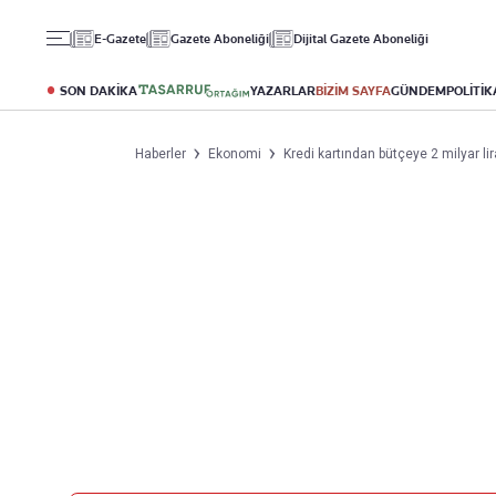
Gündem
Ekonomi
Spor
E-Gazete
Gazete Aboneliği
Dijital Gazete Aboneliği
Politika
Borsa
Futbol
Eğitim
Altın
Puan Durumu
SON DAKİKA
YAZARLAR
BİZİM SAYFA
GÜNDEM
POLİTİK
Döviz
Fikstür
Hisse Senedi
Şampiyonlar Ligi
Haberler
Ekonomi
Kredi kartından bütçeye 2 milyar lir
Kripto Para
Avrupa Ligi
Emlak
Basketbol
T-Otomobil
Turizm
Yazarlar
Diğer Kategoriler
Kurumsal
Bugünün Yazarları
Magazin
Hakkımızda
Tüm Yazarlar
Teknoloji
İletişim
Resmî Ilanlar
Künye
Haberler
Gazete Aboneliği
Foto Haber
Danışma Telefonları
Video Galeri
Yasal
Reklam Ver