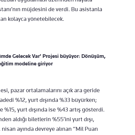
tanı’nın müjdesini de verdi. Bu asistanla
adan kolayca yönetebilecek.
mde Gelecek Var' Projesi büyüyor: Dönüşüm,
eğitim modeline giriyor
i, pazar ortalamalarını açık ara geride
m adedi %12, yurt dışında %33 büyürken;
de %15, yurt dışında ise %43 artış gösterdi.
en aldığı biletlerin %55’ini yurt dışı,
a, nisan ayında devreye alınan “Mil Puan