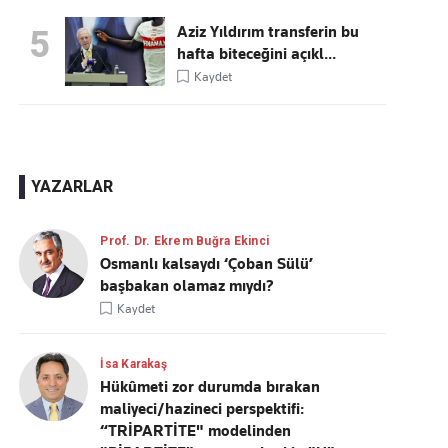
Aziz Yıldırım transferin bu
5
hafta biteceğini açıkl...
Kaydet
YAZARLAR
Prof. Dr. Ekrem Buğra Ekinci
Osmanlı kalsaydı ‘Çoban Sülü’
başbakan olamaz mıydı?
Kaydet
İsa Karakaş
Hükûmeti zor durumda bırakan
maliyeci/hazineci perspektifi:
“TRİPARTİTE" modelinden