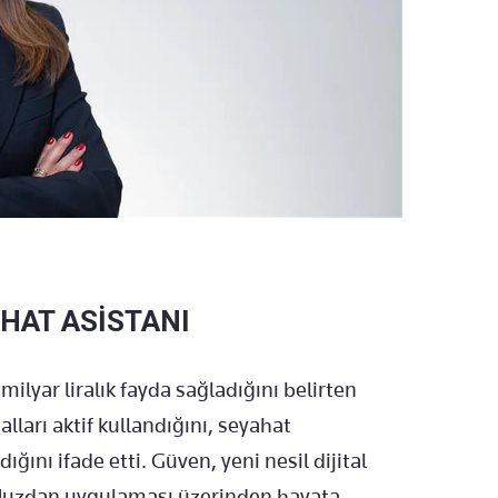
AHAT ASİSTANI
milyar liralık fayda sağladığını belirten
lları aktif kullandığını, seyahat
ğını ifade etti. Güven, yeni nesil dijital
Juzdan uygulaması üzerinden hayata