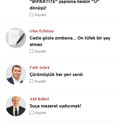
"BİPARTİTE" yapısına keskin "U"
dönüşü!
Kaydet
İrfan Özfatura
Gezle gözle zımbana... On tüfek bir yay
etmez
Kaydet
Fatih Selek
Çürümüşlük her yeri sardı
Kaydet
Akif Bülbül
Suça mazeret uydurmak!
Kaydet