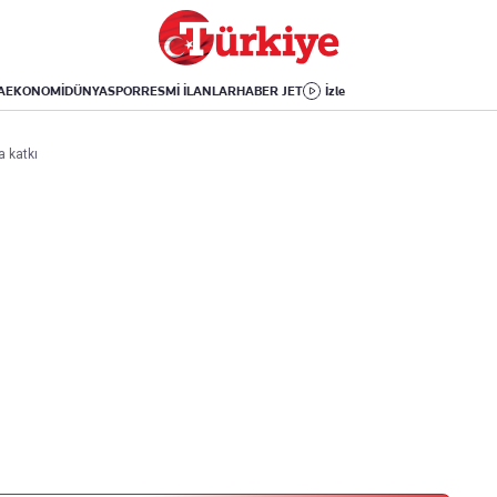
Dünya
Yaşam
Kültür-Sanat
Orta Doğu
Sağlık
Sinema
Avrupa
Hava Durumu
Arkeoloji
A
EKONOMİ
DÜNYA
SPOR
RESMİ İLANLAR
HABER JET
İzle
Amerika
Yemek
Kitap
Afrika
Seyahat
Tarih
a katkı
İsrail-Gazze
Aktüel
Uygulamalar