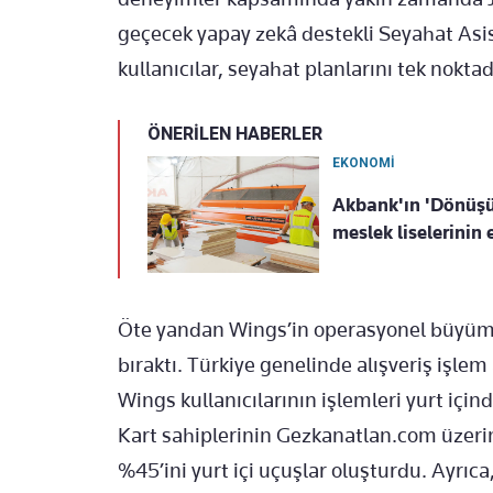
geçecek yapay zekâ destekli Seyahat Asis
kullanıcılar, seyahat planlarını tek nokt
ÖNERİLEN HABERLER
EKONOMİ
Akbank'ın 'Dönüşü
meslek liselerinin 
Öte yandan Wings’in operasyonel büyümes
bıraktı. Türkiye genelinde alışveriş işle
Wings kullanıcılarının işlemleri yurt için
Kart sahiplerinin Gezkanatlan.com üzerind
%45’ini yurt içi uçuşlar oluşturdu. Ayrıc