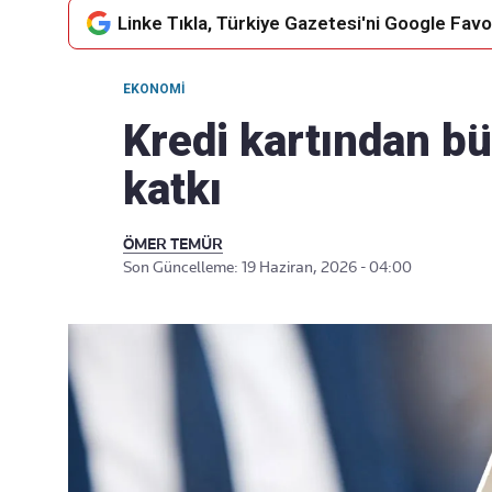
Linke Tıkla, Türkiye Gazetesi'ni Google Favor
EKONOMI
Takip Edin
Favori mecralarınızda haber
Kredi kartından bü
akışımıza ulaşın
katkı
ÖMER TEMÜR
Son Güncelleme: 19 Haziran, 2026 - 04:00