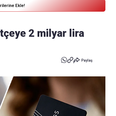
ilerine Ekle!
Haber Verin
Editör masamıza bilgi ve materyal
tçeye 2 milyar lira
göndermek için
tıklayın
Paylaş