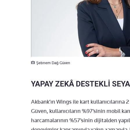
Şebnem Dağ Güven
YAPAY ZEKÂ DESTEKLİ SEY
Akbank’ın Wings ile kart kullanıcılarına 2 
Güven, kullanıcıların %97’sinin mobil kana
harcamalarının %57’sinin dijitalden yapıldı
deneyimler kapsamında yakın zamanda 