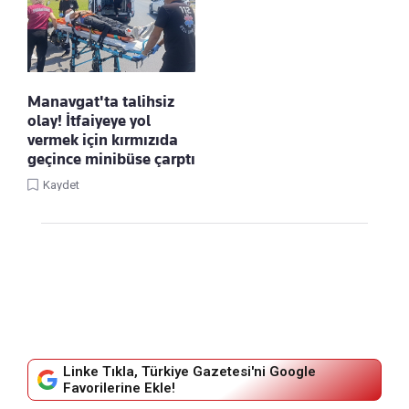
Manavgat'ta talihsiz
olay! İtfaiyeye yol
vermek için kırmızıda
geçince minibüse çarptı
Kaydet
Linke Tıkla, Türkiye Gazetesi'ni Google
Favorilerine Ekle!