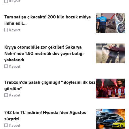
Kaydet
Tam satışa çıkacaktı! 200 kilo bozuk midye
imha edil...
Kaydet
Kıyıya otomobille zor çektiler! Sakarya
Nehri'nde 1.90 metrelik dev yayın balığı
yakalandı
Kaydet
Trabzon'da Salah çılgınlığı! "Böylesini ilk kez
gördüm"
Kaydet
742 bin TL indirim! Hyundai'den Ağustos
sürprizi
Kaydet