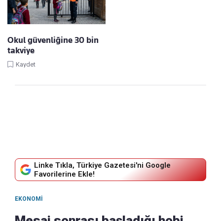
Okul güvenliğine 30 bin
takviye
Kaydet
Linke Tıkla, Türkiye Gazetesi'ni Google
Favorilerine Ekle!
EKONOMI
Mesai sonrası başladığı hobi,