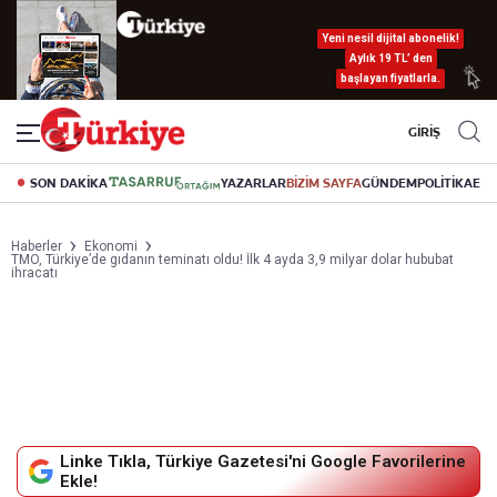
Yeni nesil dijital abonelik!
Aylık 19 TL’ den
başlayan fiyatlarla.
GİRİŞ
SON DAKİKA
YAZARLAR
BİZİM SAYFA
GÜNDEM
POLİTİKA
EK
Haberler
Ekonomi
TMO, Türkiye’de gıdanın teminatı oldu! İlk 4 ayda 3,9 milyar dolar hububat
ihracatı
Linke Tıkla, Türkiye Gazetesi'ni Google Favorilerine
Ekle!