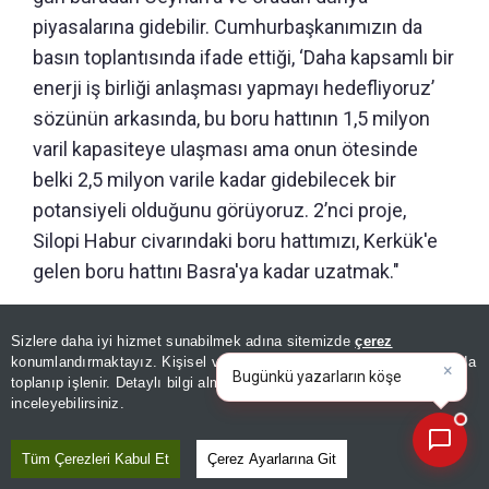
piyasalarına gidebilir. Cumhurbaşkanımızın da
basın toplantısında ifade ettiği, ‘Daha kapsamlı bir
enerji iş birliği anlaşması yapmayı hedefliyoruz’
sözünün arkasında, bu boru hattının 1,5 milyon
varil kapasiteye ulaşması ama onun ötesinde
belki 2,5 milyon varile kadar gidebilecek bir
potansiyeli olduğunu görüyoruz.
2’nci proje,
Silopi Habur civarındaki boru hattımızı, Kerkük'e
gelen boru hattını Basra'ya kadar uzatmak."
25 MİLYAR LİRALIK GELİR
Sizlere daha iyi hizmet sunabilmek adına sitemizde
çerez
×
Bugünkü yazarların köşe
konumlandırmaktayız. Kişisel verileriniz, KVKK ve GDPR kapsamında
yazılarını özetleyin!
toplanıp işlenir. Detaylı bilgi almak için
Aydınlatma Metnimizi
📰
1 Ağustos'taki anlaşmayla Irak tarafı, bu hattın
Son 30 güne ait haberleri, spor gelişmelerini veya yazar yazılarını sorgulayabilirsiniz.
inceleyebilirsiniz.
kullanımıyla alakalı 750 bin varillik bir taahhüt ile
bu boru hatlarından bir kapasiteyi almış oldu. Bu,
Tüm Çerezleri Kabul Et
Çerez Ayarlarına Git