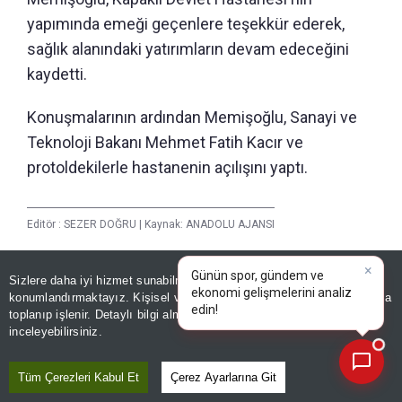
yapımında emeği geçenlere teşekkür ederek,
sağlık alanındaki yatırımların devam edeceğini
kaydetti.
Konuşmalarının ardından Memişoğlu, Sanayi ve
Teknoloji Bakanı Mehmet Fatih Kacır ve
protoldekilerle hastanenin açılışını yaptı.
Editör :
SEZER DOĞRU
|
Kaynak: ANADOLU AJANSI
Sizlere daha iyi hizmet sunabilmek adına sitemizde
çerez
×
Paylaş
Günün spor, gündem ve
konumlandırmaktayız. Kişisel verileriniz, KVKK ve GDPR kapsamında
Yayın Tarihi
|
08 Ağustos, 2026 - 19:36
ekonomi gelişm
toplanıp işlenir. Detaylı bilgi almak için
Aydınlatma Metnimizi
📰
Son 30 güne ait haberleri, spor gelişmelerini veya yazar yazılarını sorgulayabilirsiniz.
inceleyebilirsiniz.
Haberle İlgili Daha Fazlası
Tüm Çerezleri Kabul Et
Çerez Ayarlarına Git
Ekonomi