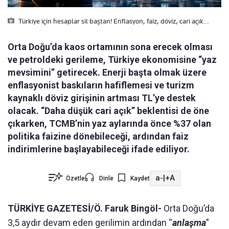
Türkiye için hesaplar sil baştan! Enflasyon, faiz, döviz, cari açık…
Orta Doğu’da kaos ortamının sona erecek olması
ve petroldeki gerileme, Türkiye ekonomisine “yaz
mevsimini” getirecek. Enerji başta olmak üzere
enflasyonist baskıların hafiflemesi ve turizm
kaynaklı döviz girişinin artması TL’ye destek
olacak. “Daha düşük cari açık” beklentisi de öne
çıkarken, TCMB’nin yaz aylarında önce %37 olan
politika faizine dönebileceği, ardından faiz
indirimlerine başlayabileceği ifade ediliyor.
a-
|
+A
Özetle
Dinle
Kaydet
TÜRKİYE GAZETESİ/Ö. Faruk Bingöl-
Orta Doğu’da
3,5 aydır devam eden gerilimin ardından “
anlaşma
”