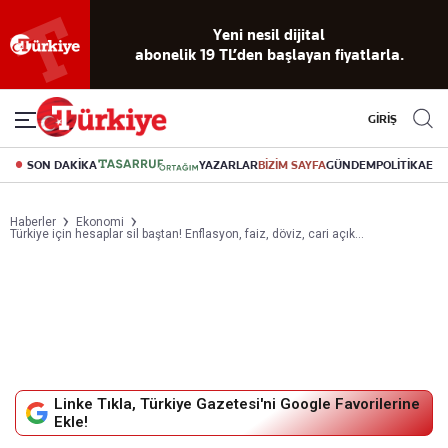
Yeni nesil dijital
abonelik 19 TL’den başlayan fiyatlarla.
GİRİŞ
SON DAKİKA
YAZARLAR
BİZİM SAYFA
GÜNDEM
POLİTİKA
EK
Haberler
Ekonomi
Türkiye için hesaplar sil baştan! Enflasyon, faiz, döviz, cari açık…
Linke Tıkla, Türkiye Gazetesi'ni Google Favorilerine
Ekle!