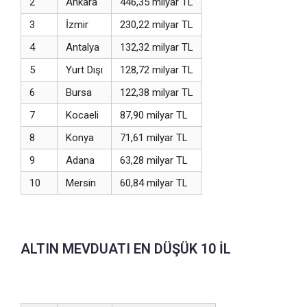
2
Ankara
446,35 milyar TL
3
İzmir
230,22 milyar TL
4
Antalya
132,32 milyar TL
5
Yurt Dışı
128,72 milyar TL
6
Bursa
122,38 milyar TL
7
Kocaeli
87,90 milyar TL
8
Konya
71,61 milyar TL
9
Adana
63,28 milyar TL
10
Mersin
60,84 milyar TL
ALTIN MEVDUATI EN DÜŞÜK 10 İL