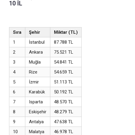
10 İL
Sıra
Şehir
Miktar (TL)
1
İstanbul
87.788 TL
2
Ankara
75.521 TL
3
Muğla
54.841 TL
4
Rize
54.659 TL
5
İzmir
51.113 TL
6
Karabük
50.192 TL
7
Isparta
48.570 TL
8
Eskişehir
48.279 TL
9
Antalya
47.638 TL
10
Malatya
46.978 TL