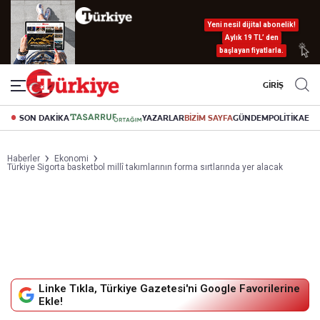
Yeni nesil dijital abonelik!
Aylık 19 TL’ den
başlayan fiyatlarla.
GİRİŞ
SON DAKİKA
YAZARLAR
BİZİM SAYFA
GÜNDEM
POLİTİKA
EK
Haberler
Ekonomi
Türkiye Sigorta basketbol millî takımlarının forma sırtlarında yer alacak
Linke Tıkla, Türkiye Gazetesi'ni Google Favorilerine
Ekle!