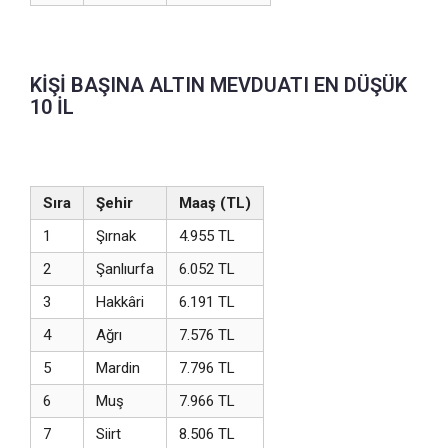
KİŞİ BAŞINA ALTIN MEVDUATI EN DÜŞÜK
10 İL
Sıra
Şehir
Maaş (TL)
1
Şırnak
4.955 TL
2
Şanlıurfa
6.052 TL
3
Hakkâri
6.191 TL
4
Ağrı
7.576 TL
5
Mardin
7.796 TL
6
Muş
7.966 TL
7
Siirt
8.506 TL