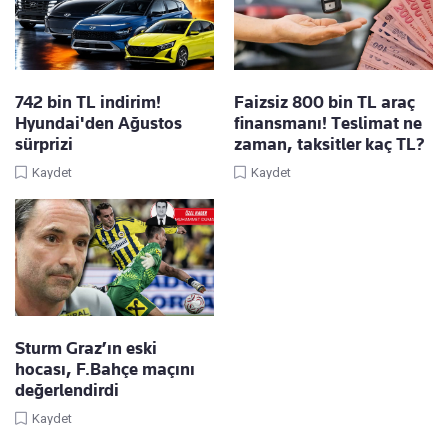
742 bin TL indirim!
Faizsiz 800 bin TL araç
Hyundai'den Ağustos
finansmanı! Teslimat ne
sürprizi
zaman, taksitler kaç TL?
Kaydet
Kaydet
Sturm Graz’ın eski
hocası, F.Bahçe maçını
değerlendirdi
Kaydet