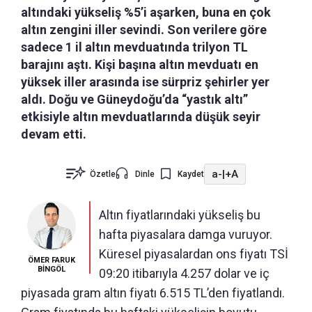
altındaki yükseliş %5’i aşarken, buna en çok
altın zengini iller sevindi. Son verilere göre
sadece 1 il altın mevduatında trilyon TL
barajını aştı. Kişi başına altın mevduatı en
yüksek iller arasında ise sürpriz şehirler yer
aldı. Doğu ve Güneydoğu’da “yastık altı”
etkisiyle altın mevduatlarında düşük seyir
devam etti.
a-
|
+A
Özetle
Dinle
Kaydet
Altın fiyatlarındaki yükseliş bu
hafta piyasalara damga vuruyor.
Küresel piyasalardan ons fiyatı TSİ
ÖMER FARUK
BİNGÖL
09:20 itibarıyla 4.257 dolar ve iç
piyasada gram altın fiyatı 6.515 TL’den fiyatlandı.