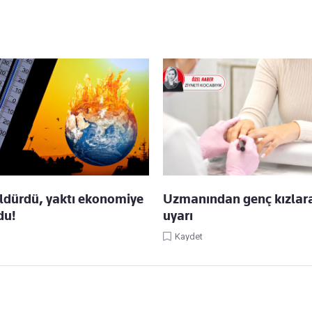
öldürdü, yaktı ekonomiye
Uzmanından genç kızlara 
du!
uyarı
Kaydet