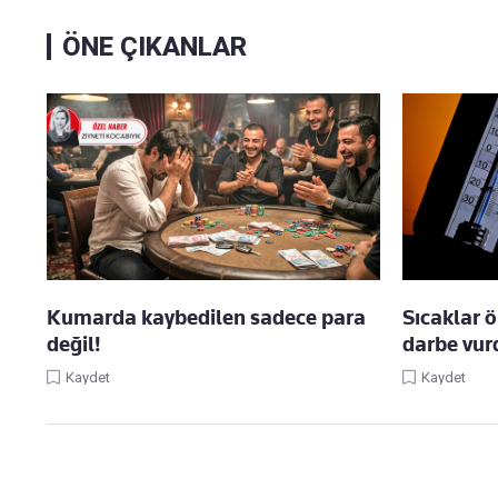
ÖNE ÇIKANLAR
Kumarda kaybedilen sadece para
Sıcaklar 
değil!
darbe vur
Kaydet
Kaydet