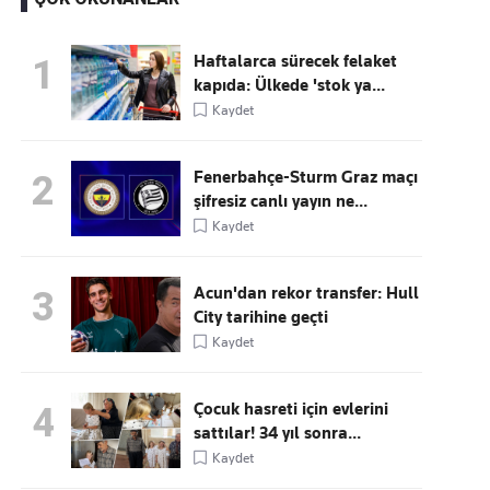
Haftalarca sürecek felaket
1
kapıda: Ülkede 'stok ya...
Kaçırmayın
Kaydet
Ücretsiz üye olun, gündemi
şekillendiren gelişmeleri önce siz duyun
Fenerbahçe-Sturm Graz maçı
2
şifresiz canlı yayın ne...
Kaydet
Acun'dan rekor transfer: Hull
3
City tarihine geçti
Kaydet
Çocuk hasreti için evlerini
4
sattılar! 34 yıl sonra...
Kaydet