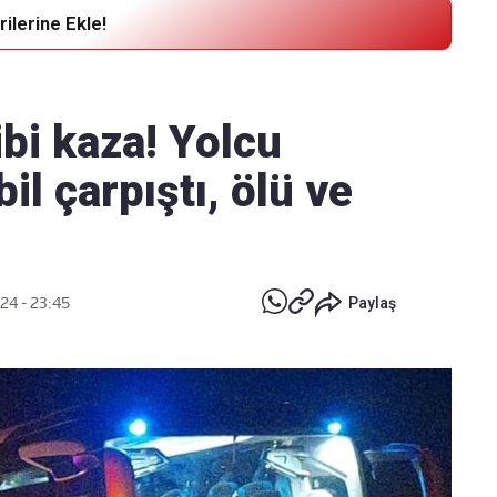
ilerine Ekle!
Haber Verin
Editör masamıza bilgi ve materyal
ibi kaza! Yolcu
göndermek için
tıklayın
l çarpıştı, ölü ve
024 - 23:45
Paylaş