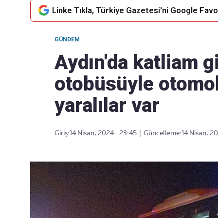
Linke Tıkla, Türkiye Gazetesi'ni Google Favor
GÜNDEM
Takip Edin
Favori mecralarınızda haber
Aydın'da katliam g
akışımıza ulaşın
otobüsüyle otomobi
yaralılar var
Giriş:
14 Nisan, 2024 - 23:45
|
Güncelleme:
14 Nisan, 2