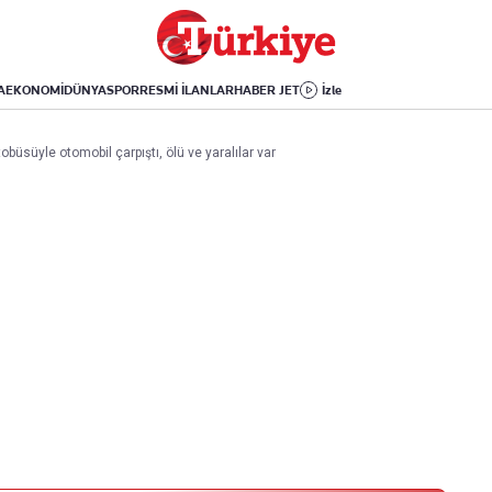
Dünya
Yaşam
Kültür-Sanat
Orta Doğu
Sağlık
Sinema
Avrupa
Hava Durumu
Arkeoloji
A
EKONOMİ
DÜNYA
SPOR
RESMİ İLANLAR
HABER JET
İzle
Amerika
Yemek
Kitap
Afrika
Seyahat
Tarih
obüsüyle otomobil çarpıştı, ölü ve yaralılar var
İsrail-Gazze
Aktüel
Uygulamalar