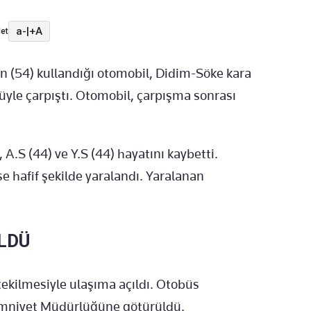
a-
|
+A
et
ın (54) kullandığı otomobil, Didim-Söke kara
üyle çarpıştı. Otomobil, çarpışma sonrası
 A.S (44) ve Y.S (44) hayatını kaybetti.
se hafif şekilde yaralandı. Yaralanan
LDÜ
n çekilmesiyle ulaşıma açıldı. Otobüs
 Emniyet Müdürlüğüne götürüldü.