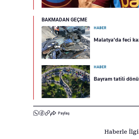
BAKMADAN GEÇME
HABER
Malatya'da feci kaz
HABER
Bayram tatili dönü
Paylaş
Haberle İlgi