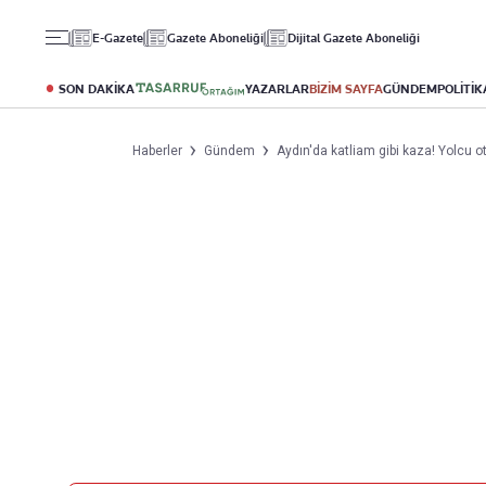
Gündem
Ekonomi
Spor
E-Gazete
Gazete Aboneliği
Dijital Gazete Aboneliği
Politika
Borsa
Futbol
Eğitim
Altın
Puan Durumu
SON DAKİKA
YAZARLAR
BİZİM SAYFA
GÜNDEM
POLİTİK
Döviz
Fikstür
Hisse Senedi
Şampiyonlar Ligi
Haberler
Gündem
Aydın'da katliam gibi kaza! Yolcu ot
Kripto Para
Avrupa Ligi
Emlak
Basketbol
T-Otomobil
Turizm
Yazarlar
Diğer Kategoriler
Kurumsal
Bugünün Yazarları
Magazin
Hakkımızda
Tüm Yazarlar
Teknoloji
İletişim
Resmî Ilanlar
Künye
Haberler
Gazete Aboneliği
Foto Haber
Danışma Telefonları
Video Galeri
Yasal
Reklam Ver