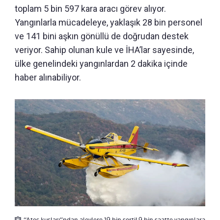
toplam 5 bin 597 kara aracı görev alıyor.
Yangınlarla mücadeleye, yaklaşık 28 bin personel
ve 141 bini aşkın gönüllü de doğrudan destek
veriyor. Sahip olunan kule ve İHA’lar sayesinde,
ülke genelindeki yangınlardan 2 dakika içinde
haber alınabiliyor.
“Ateş kuşları”ndan alevlere 19 bin sorti! 9 bin saatte yangınlara