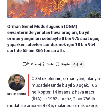
Orman Genel Müdürlüğünün (OGM)
envanterinde yer alan hava araçları, bu yıl
orman yangınları sebebiyle 8 bin 975 saat uçuş
yaparken, alevleri söndürmek için 18 bin 954
sortide 55 bin 366 ton su attı.
a-
|
+A
Özetle
Dinle
Kaydet
OGM ekiplerinin, orman yangınlarıyla
mücadelesinde bu yıl 28 uçak, 105
helikopter, 14 insansız hava aracı
SEZER DOĞRU
(İHA) ile 1953 arazöz, 2 bin 766 ilk
müdahale aracı ve 878 iş makinesi olmak üzere,