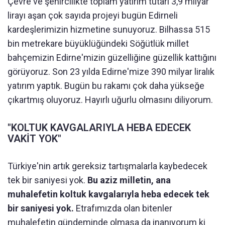
Çevre ve şehircilikte toplam yatırım tutarı 3,9 milyar
lirayı aşan çok sayıda projeyi bugün Edirneli
kardeşlerimizin hizmetine sunuyoruz. Bilhassa 515
bin metrekare büyüklüğündeki Söğütlük millet
bahçemizin Edirne'mizin güzelliğine güzellik kattığını
görüyoruz. Son 23 yılda Edirne'mize 390 milyar liralık
yatırım yaptık. Bugün bu rakamı çok daha yükseğe
çıkartmış oluyoruz. Hayırlı uğurlu olmasını diliyorum.
"KOLTUK KAVGALARIYLA HEBA EDECEK
VAKİT YOK"
Türkiye'nin artık gereksiz tartışmalarla kaybedecek
tek bir saniyesi yok.
Bu aziz milletin, ana
muhalefetin koltuk kavgalarıyla heba edecek tek
bir saniyesi yok.
Etrafımızda olan bitenler
muhalefetin gündeminde olmasa da inanıyorum ki