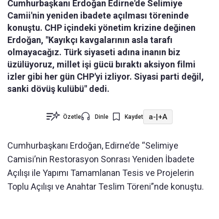
Cumhurbaşkanı Erdoğan Edirne'de Selimiye
Camii'nin yeniden ibadete açılması töreninde
konuştu. CHP içindeki yönetim krizine değinen
Erdoğan, "Kayıkçı kavgalarının asla tarafı
olmayacağız. Türk siyaseti adına inanın biz
üzülüyoruz, millet işi gücü bıraktı aksiyon filmi
izler gibi her gün CHP'yi izliyor. Siyasi parti değil,
sanki dövüş kulübü" dedi.
a-
|
+A
Özetle
Dinle
Kaydet
Cumhurbaşkanı Erdoğan, Edirne’de “Selimiye
Camisi’nin Restorasyon Sonrası Yeniden İbadete
Açılışı ile Yapımı Tamamlanan Tesis ve Projelerin
Toplu Açılışı ve Anahtar Teslim Töreni”nde konuştu.