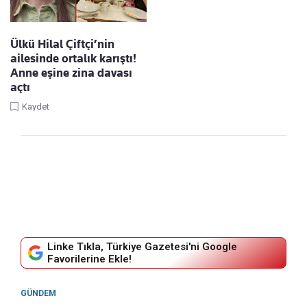
Ülkü Hilal Çiftçi’nin
ailesinde ortalık karıştı!
Anne eşine zina davası
açtı
Kaydet
Linke Tıkla, Türkiye Gazetesi'ni Google
Favorilerine Ekle!
GÜNDEM