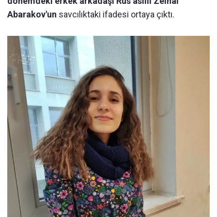
dönemdeki erkek arkadaşı Rus asıllı Zeinal
Abarakov'un
savcılıktaki ifadesi ortaya çıktı.