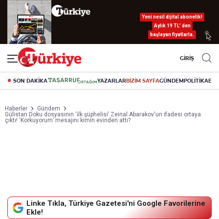
Yeni nesil dijital abonelik!
Aylık 19 TL’ den
başlayan fiyatlarla.
GİRİŞ
SON DAKİKA
YAZARLAR
BİZİM SAYFA
GÜNDEM
POLİTİKA
EK
Haberler
Gündem
Gülistan Doku dosyasının ‘ilk şüphelisi’ Zeinal Abarakov'un ifadesi ortaya
çıktı! ‘Korkuyorum’ mesajını kimin evinden attı?
Linke Tıkla, Türkiye Gazetesi'ni Google Favorilerine
Ekle!