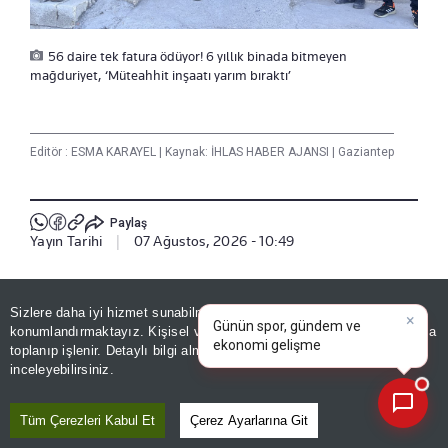
56 daire tek fatura ödüyor! 6 yıllık binada bitmeyen
mağduriyet, ‘Müteahhit inşaatı yarım bıraktı’
Editör :
ESMA KARAYEL
|
Kaynak: İHLAS HABER AJANSI
|
Gaziantep
Paylaş
Yayın Tarihi
|
07 Ağustos, 2026 - 10:49
Haberle İlgili Daha Fazlası
×
Günün spor, gündem ve
Sizlere daha iyi hizmet sunabilmek adına sitemizde
çerez
ekonomi gelişmelerini analiz
konumlandırmaktayız. Kişisel verileriniz, KVKK ve GDPR kapsamında
Gündem
edin!
|
toplanıp işlenir. Detaylı bilgi almak için
Aydınlatma Metnimizi
📰
Son 30 güne ait haberleri, spor gelişmelerini veya yazar yazılarını sorgulayabilirsiniz.
inceleyebilirsiniz.
Bizi Takip Edin
Tüm Çerezleri Kabul Et
Çerez Ayarlarına Git