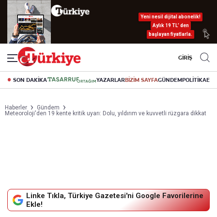
Yeni nesil dijital abonelik!
Aylık 19 TL’ den
başlayan fiyatlarla.
GİRİŞ
SON DAKİKA
YAZARLAR
BİZİM SAYFA
GÜNDEM
POLİTİKA
EK
Haberler
Gündem
Meteoroloji'den 19 kente kritik uyarı: Dolu, yıldırım ve kuvvetli rüzgara dikkat
Linke Tıkla, Türkiye Gazetesi'ni Google Favorilerine
Ekle!