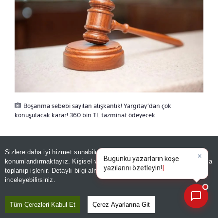
Boşanma sebebi sayılan alışkanlık! Yargıtay’dan çok
konuşulacak karar! 360 bin TL tazminat ödeyecek
“DUŞ ALMIYOR”
Sizlere daha iyi hizmet sunabilmek adına sitemizde
çerez
×
Bugünkü yazarların köşe
konumlandırmaktayız. Kişisel verileriniz, KVKK ve GDPR kapsamında
yazılarını özetleyin!
toplanıp işlenir. Detaylı bilgi almak için
Aydınlatma Metnimizi
📰
Son 30 güne ait haberleri, spor gelişmelerini veya yazar yazılarını sorgulayabilirsiniz.
Genç kadın eşinin ailesinin isteklerine göre
inceleyebilirsiniz.
yaşadığını, talep ve ihtiyaçlarda sürekli problem
Tüm Çerezleri Kabul Et
Çerez Ayarlarına Git
çıkardığını, duygusal birliktelik yaşamadığını,