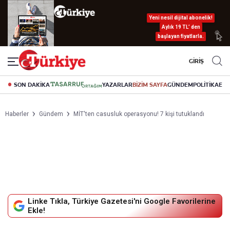
Yeni nesil dijital abonelik!
Aylık 19 TL’ den
başlayan fiyatlarla.
GİRİŞ
SON DAKİKA
YAZARLAR
BİZİM SAYFA
GÜNDEM
POLİTİKA
EK
Haberler
Gündem
MİT'ten casusluk operasyonu! 7 kişi tutuklandı
Linke Tıkla, Türkiye Gazetesi'ni Google Favorilerine
Ekle!