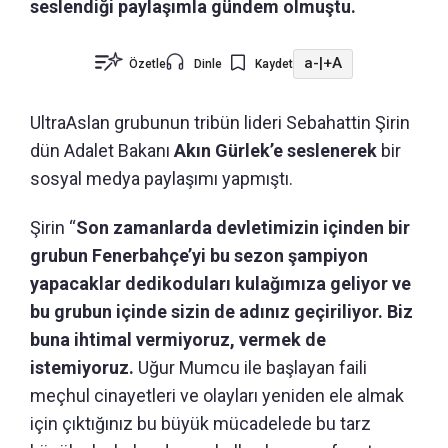
seslendiği paylaşımla gündem olmuştu.
a-
|
+A
Özetle
Dinle
Kaydet
UltraAslan grubunun tribün lideri Sebahattin Şirin
dün Adalet Bakanı
Akın Gürlek’e seslenerek
bir
sosyal medya paylaşımı yapmıştı.
Şirin “
Son zamanlarda devletimizin içinden bir
grubun Fenerbahçe’yi bu sezon şampiyon
yapacaklar dedikoduları kulağımıza geliyor ve
bu grubun içinde sizin de adınız geçiriliyor. Biz
buna ihtimal vermiyoruz, vermek de
istemiyoruz.
Uğur Mumcu ile başlayan faili
meçhul cinayetleri ve olayları yeniden ele almak
için çıktığınız bu büyük mücadelede bu tarz