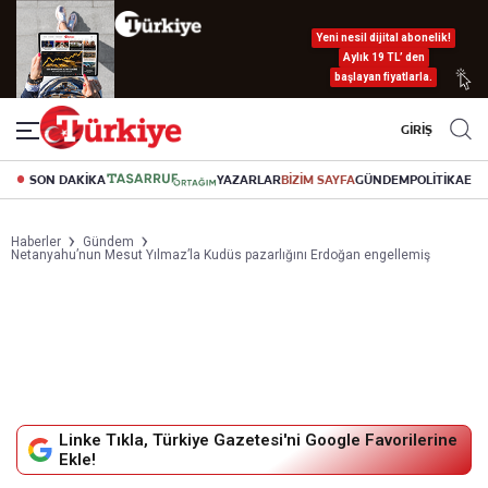
Yeni nesil dijital abonelik!
Aylık 19 TL’ den
başlayan fiyatlarla.
GİRİŞ
SON DAKİKA
YAZARLAR
BİZİM SAYFA
GÜNDEM
POLİTİKA
EK
Haberler
Gündem
Netanyahu’nun Mesut Yılmaz’la Kudüs pazarlığını Erdoğan engellemiş
Linke Tıkla, Türkiye Gazetesi'ni Google Favorilerine
Ekle!