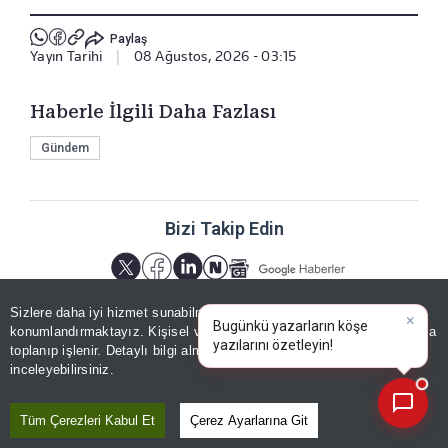
Paylaş
Yayın Tarihi
|
08 Ağustos, 2026 - 03:15
Haberle İlgili Daha Fazlası
Gündem
Bizi Takip Edin
Sizlere daha iyi hizmet sunabilmek adına sitemizde
çerez
konumlandırmaktayız. Kişisel verileriniz, KVKK ve GDPR kapsamında
×
Bugün
|
toplanıp işlenir. Detaylı bilgi almak için
Aydınlatma Metnimizi
📰
Son 30 güne ait haberleri, spor gelişmelerini veya yazar yazılarını sorgulayabilirsiniz.
inceleyebilirsiniz.
YORUMLAR
Tüm Çerezleri Kabul Et
Çerez Ayarlarına Git