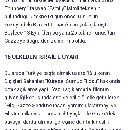
“Alma” isimli tekne ile İsveçli iklim aktivisti Greta
Thunberg’ı taşıyan “Family” isimli teknenin
bulunduğu 7 tekne iki gün önce Tunus’un
kuzeyindeki Binzert Limanı’ndan yola çıkmıştı.
Böylece 13 Eylül’den bu yana 25 tekne Tunus’tan
Gazze’ye doğru denize açılmış oldu.
16 ÜLKEDEN İSRAİL'E UYARI
Bu arada Türkiye başta olmak üzere 16 ülkenin
Dışişleri Bakanları “Küresel Sumud Filosu” hakkında
ortak açıklama yaptı. Yazılı açıklamada, filonun
güvenliği konusunda endişe edildiği dile getirilerek
“Filo, Gazze Şeridi’ne insani yardım ulaştırmayı ve
Filistin halkının acil insani ihtiyaçları ile Gazze’deki
savaşın durdurulması gereğine dair farkındalık
oluşturmayı amaçladığını bildirmiştir. Barış ile insani