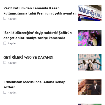
Vakıf Katılım’dan Tamamla Kazan
kullanıcılarına tabii Premium üyelik avantajı
Kaydet
'Seni öldüreceğim' deyip saldırdı! Şoförün
dehşet anları saniye saniye kamerada
Kaydet
GETİRİLERİ %50’YE DAYANDI!
Kaydet
Ermenistan Meclisi'nde 'Adana kebap'
sözleri!
Kaydet