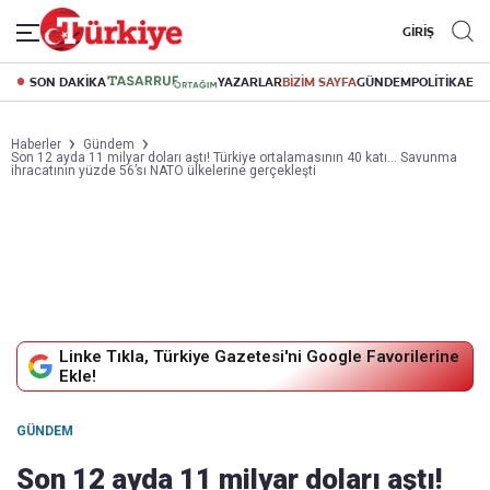
GİRİŞ
SON DAKİKA
YAZARLAR
BİZİM SAYFA
GÜNDEM
POLİTİKA
EK
Haberler
Gündem
Son 12 ayda 11 milyar doları aştı! Türkiye ortalamasının 40 katı… Savunma
ihracatının yüzde 56’sı NATO ülkelerine gerçekleşti
Linke Tıkla, Türkiye Gazetesi'ni Google Favorilerine
Ekle!
GÜNDEM
Son 12 ayda 11 milyar doları aştı!