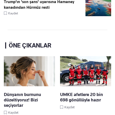
Trump'ın 'son şans' uyarısına Hamaney
kanadından Hürmüz resti
Kaydet
ÖNE ÇIKANLAR
Dünyanın burnunu
UMKE afetlere 20 bin
düzeltiyoruz! Bizi
698 gönüllüyle hazır
seçiyorlar
Kaydet
Kaydet