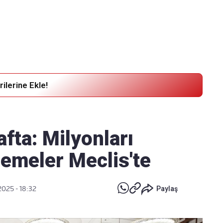
Haber Verin
Editör masamıza bilgi ve materyal göndermek için
tıklayın
ilerine Ekle!
ta: Milyonları
lemeler Meclis'te
2025 - 18:32
Paylaş