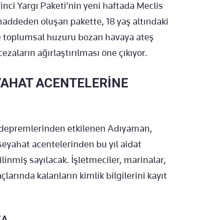
1’inci Yargı Paketi’nin yeni haftada Meclis
maddeden oluşan pakette, 18 yaş altındaki
le toplumsal huzuru bozan havaya ateş
ezaların ağırlaştırılması öne çıkıyor.
YAHAT ACENTELERİNE
depremlerinden etkilenen Adıyaman,
yahat acentelerinden bu yıl aidat
linmiş sayılacak. İşletmeciler, marinalar,
açlarında kalanların kimlik bilgilerini kayıt
ZA