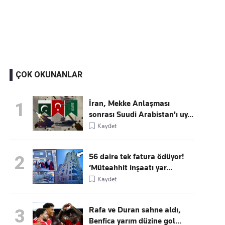
Kaçırmayın
Ücretsiz üye olun, gündemi şekillendiren gelişmeleri önce siz duyun
ÇOK OKUNANLAR
İran, Mekke Anlaşması
1
sonrası Suudi Arabistan'ı uy...
Kaydet
56 daire tek fatura ödüyor!
2
‘Müteahhit inşaatı yar...
Kaydet
Rafa ve Duran sahne aldı,
3
Benfica yarım düzine gol...