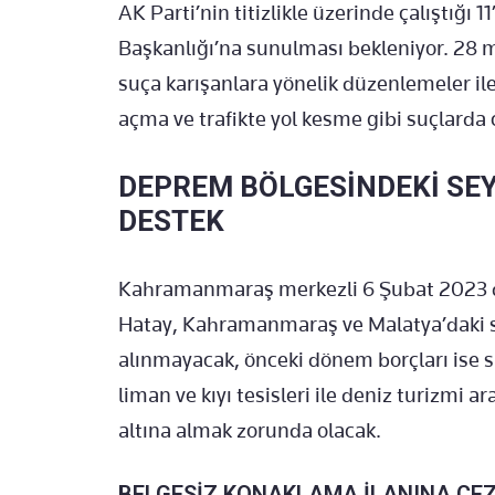
AK Parti’nin titizlikle üzerinde çalıştığı 1
Başkanlığı’na sunulması bekleniyor. 28 
suça karışanlara yönelik düzenlemeler i
açma ve trafikte yol kesme gibi suçlarda c
DEPREM BÖLGESİNDEKİ SE
DESTEK
Kahramanmaraş merkezli 6 Şubat 2023 
Hatay, Kahramanmaraş ve Malatya’daki se
alınmayacak, önceki dönem borçları ise si
liman ve kıyı tesisleri ile deniz turizmi ar
altına almak zorunda olacak.
BELGESİZ KONAKLAMA İLANINA CE