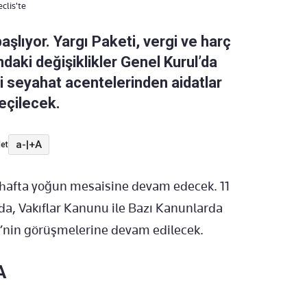
clis'te
lıyor. Yargı Paketi, vergi ve harç
daki değişiklikler Genel Kurul’da
 seyahat acentelerinden aidatlar
eçilecek.
a-
|
+A
et
 hafta yoğun mesaisine devam edecek. 11
da, Vakıflar Kanunu ile Bazı Kanunlarda
i’nin görüşmelerine devam edilecek.
A