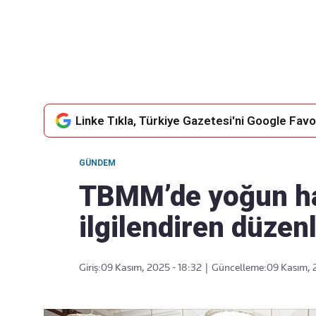
Takip Edin
Favori mecralarınızda haber akışımıza ulaşın
Linke Tıkla, Türkiye Gazetesi'ni Google Favor
GÜNDEM
TBMM’de yoğun haf
ilgilendiren düzen
Giriş:
09 Kasım, 2025 - 18:32
|
Güncelleme:
09 Kasım, 