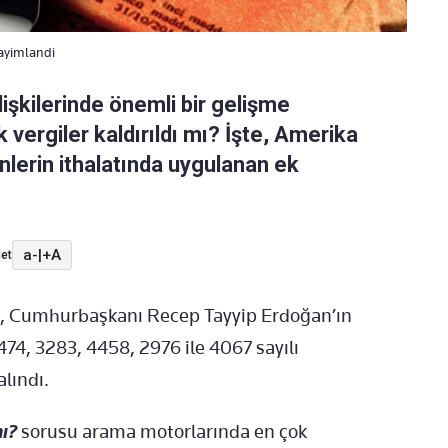
yayimlandi
lişkilerinde önemli bir gelişme
vergiler kaldırıldı mı? İşte, Amerika
ünlerin ithalatında uygulanan ek
a-
|
+A
et
, Cumhurbaşkanı Recep Tayyip Erdoğan’ın
 474, 3283, 4458, 2976 ile 4067 sayılı
alındı.
mı?
sorusu arama motorlarında en çok