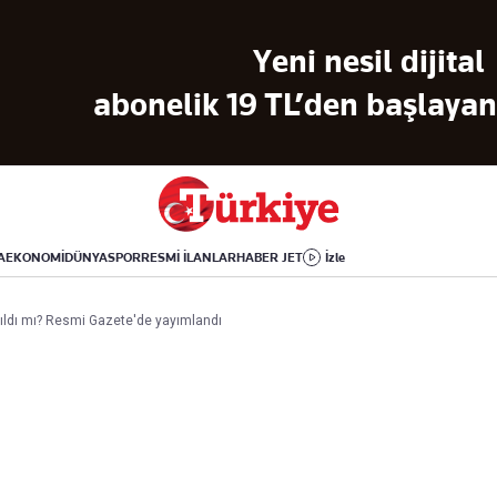
Dünya
Yaşam
Kültür-Sanat
Yeni nesil dijital
Orta Doğu
Sağlık
Sinema
Avrupa
Hava Durumu
Arkeoloji
abonelik 19 TL’den başlayan 
Amerika
Yemek
Kitap
Afrika
Seyahat
Tarih
İsrail-Gazze
Aktüel
A
EKONOMİ
DÜNYA
SPOR
RESMİ İLANLAR
HABER JET
İzle
Uygulamalar
rıldı mı? Resmi Gazete'de yayımlandı
rı