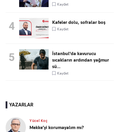
Kaydet
Kafeler dolu, sofralar boş
4
Kaydet
İstanbul'da kavurucu
5
sıcakların ardından yağmur
sü...
Kaydet
YAZARLAR
Yücel Koç
Mekke’yi korumayalım mı?