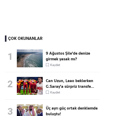
Kaçırmayın
Ücretsiz üye olun, gündemi şekillendiren gelişmeleri önce siz duyun
ÇOK OKUNANLAR
9 Ağustos Şile'de denize
1
girmek yasak mı?
Kaydet
Can Uzun, Leao beklerken
2
G.Saray'a sürpriz transfe...
Kaydet
Üç ayrı güç ortak denklemde
3
buluştu!