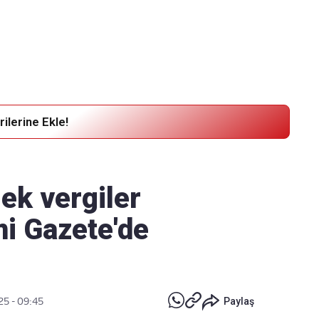
Haber Verin
Editör masamıza bilgi ve materyal göndermek için
tıklayın
ilerine Ekle!
ek vergiler
mi Gazete'de
25 - 09:45
Paylaş