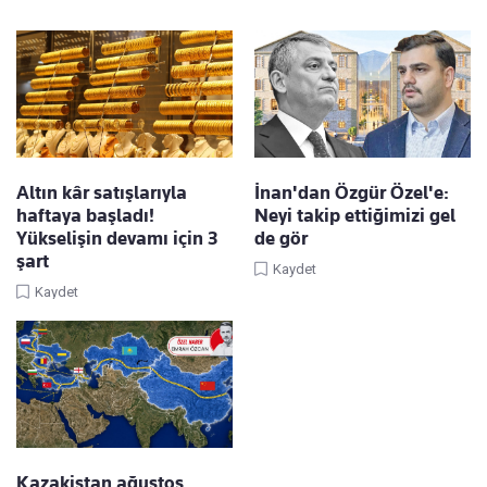
Altın kâr satışlarıyla
İnan'dan Özgür Özel'e:
haftaya başladı!
Neyi takip ettiğimizi gel
Yükselişin devamı için 3
de gör
şart
Kaydet
Kaydet
Kazakistan ağustos