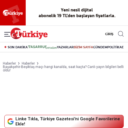
Yeni nesil dijital
abonelik 19 TL’den başlayan fiyatlarla.
GİRİŞ
SON DAKİKA
YAZARLAR
BİZİM SAYFA
GÜNDEM
POLİTİKA
EK
Haberler
Haberler
Başakşehir-Beşiktaş maçı hangi kanalda, saat kaçta? Canlı yayın bilgileri belli
oldu!
Linke Tıkla, Türkiye Gazetesi'ni Google Favorilerine
Ekle!