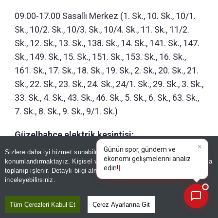
09.00-17.00 Sasallı Merkez (1. Sk., 10. Sk., 10/1.
Sk., 10/2. Sk., 10/3. Sk., 10/4. Sk., 11. Sk., 11/2.
Sk., 12. Sk., 13. Sk., 138. Sk., 14. Sk., 141. Sk., 147.
Sk., 149. Sk., 15. Sk., 151. Sk., 153. Sk., 16. Sk.,
161. Sk., 17. Sk., 18. Sk., 19. Sk., 2. Sk., 20. Sk., 21.
Sk., 22. Sk., 23. Sk., 24. Sk., 24/1. Sk., 29. Sk., 3. Sk.,
33. Sk., 4. Sk., 43. Sk., 46. Sk., 5. Sk., 6. Sk., 63. Sk.,
7. Sk., 8. Sk., 9. Sk., 9/1. Sk.)
Güzelbahçe elektrik kesintisi:
Sizlere daha iyi hizmet sunabilmek adına sitemizde
çerez
×
09.00-17.00 Çelebi (271. Sk., 277. Sk., 279. Sk.,
Günün spor, gündem ve
konumlandırmaktayız. Kişisel verileriniz, KVKK ve GDPR kapsamında
ekonomi gelişmelerini anal
|
281. Sk., 289. Sk., 291. Sk., 293. Sk., 305. Sk., 315.
toplanıp işlenir. Detaylı bilgi almak için
Aydınlatma Metnimizi
📰
Son 30 güne ait haberleri, spor gelişmelerini veya yazar yazılarını sorgulayabilirsiniz.
inceleyebilirsiniz.
Sk., 317. Sk., 319. Sk., 325. Sk., 335. Sk., 486. Sk.,
488. Sk., 508. Sk., 510. Sk., 512. Sk., 544. Sk., 546.
Tüm Çerezleri Kabul Et
Çerez Ayarlarına Git
Sk., 550. Sk., 552. Sk., Şehit Kemal Cd.),