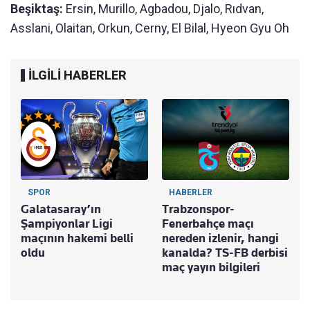
Beşiktaş:
Ersin, Murillo, Agbadou, Djalo, Rıdvan,
Asslani, Olaitan, Orkun, Cerny, El Bilal, Hyeon Gyu Oh
İLGİLİ HABERLER
SPOR
HABERLER
Galatasaray’ın
Trabzonspor-
Şampiyonlar Ligi
Fenerbahçe maçı
maçının hakemi belli
nereden izlenir, hangi
oldu
kanalda? TS-FB derbisi
maç yayın bilgileri