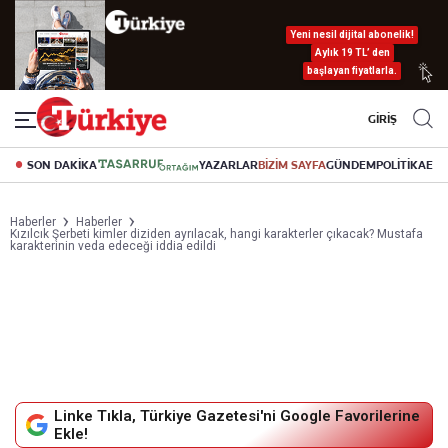
Yeni nesil dijital abonelik!
Aylık 19 TL’ den
başlayan fiyatlarla.
GİRİŞ
SON DAKİKA
YAZARLAR
BİZİM SAYFA
GÜNDEM
POLİTİKA
EK
Haberler
Haberler
Kızılcık Şerbeti kimler diziden ayrılacak, hangi karakterler çıkacak? Mustafa
karakterinin veda edeceği iddia edildi
Linke Tıkla, Türkiye Gazetesi'ni Google Favorilerine
Ekle!