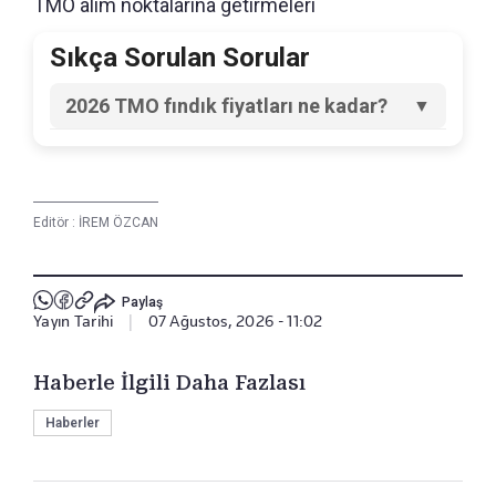
TMO alım noktalarına getirmeleri
Sıkça Sorulan Sorular
2026 TMO fındık fiyatları ne kadar?
2026-2027 sezonu kabuklu fındık alım
fiyatları, yüzde 50 sağlam iç fındık esasına
göre Giresun kalite için kilogram başına 255
lira, levant kalite için kilogram başına 250 lira
ve Sivri kalite fındık 145 TL/kg olarak
Editör :
belirlendi.
İREM ÖZCAN
Paylaş
Yayın Tarihi
|
07 Ağustos, 2026 - 11:02
Haberle İlgili Daha Fazlası
Haberler