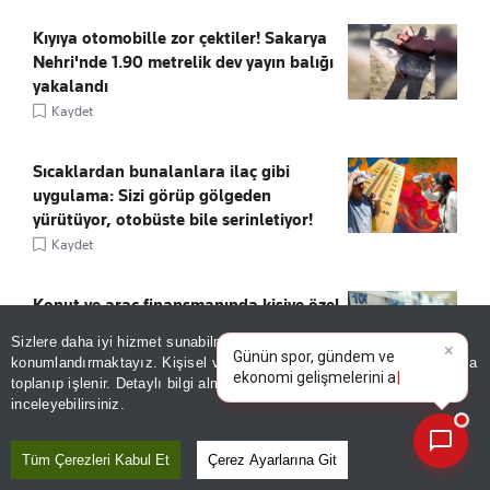
Kıyıya otomobille zor çektiler! Sakarya
Nehri'nde 1.90 metrelik dev yayın balığı
yakalandı
Kaydet
Sıcaklardan bunalanlara ilaç gibi
uygulama: Sizi görüp gölgeden
yürütüyor, otobüste bile serinletiyor!
Kaydet
Konut ve araç finansmanında kişiye özel
×
dönem!
Günün spor, gündem ve
Sizlere daha iyi hizmet sunabilmek adına sitemizde
çerez
Kaydet
ekonomi gelişmelerini analiz
konumlandırmaktayız. Kişisel verileriniz, KVKK ve GDPR kapsamında
edin!
toplanıp işlenir. Detaylı bilgi almak için
Aydınlatma Metnimizi
📰
Son 30 güne ait haberleri, spor gelişmelerini veya yazar yazılarını sorgulayabilirsiniz.
inceleyebilirsiniz.
742 bin TL indirim! Hyundai'den Ağustos
sürprizi
Tüm Çerezleri Kabul Et
Çerez Ayarlarına Git
Kaydet