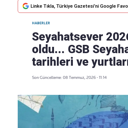
Linke Tıkla, Türkiye Gazetesi'ni Google Favor
HABERLER
Takip Edin
Favori mecralarınızda haber
Seyahatsever 2026
akışımıza ulaşın
oldu... GSB Seyah
tarihleri ve yurtlar
Son Güncelleme: 08 Temmuz, 2026 - 11:14