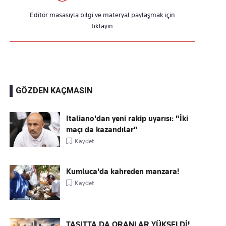
Editör masasıyla bilgi ve materyal paylaşmak için
tıklayın
GÖZDEN KAÇMASIN
Italiano'dan yeni rakip uyarısı: "İki
maçı da kazandılar"
Kaydet
Kumluca'da kahreden manzara!
Kaydet
TAŞITTA DA ORANLAR YÜKSELDİ!