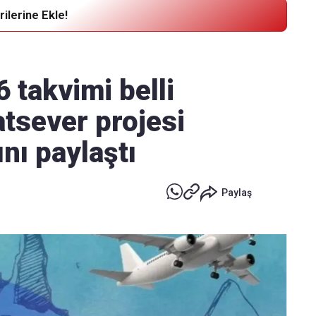
ilerine Ekle!
Haber Verin
Editör masamıza bilgi ve materyal
 takvimi belli
göndermek için
tıklayın
atsever projesi
ını paylaştı
Paylaş