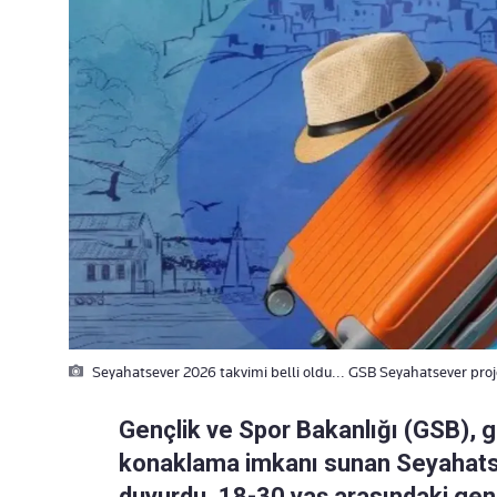
Seyahatsever 2026 takvimi belli oldu... GSB Seyahatsever projesi
Gençlik ve Spor Bakanlığı (GSB), 
konaklama imkanı sunan Seyahatse
duyurdu. 18-30 yaş arasındaki gen