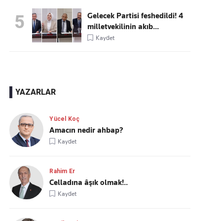
Gelecek Partisi feshedildi! 4
5
milletvekilinin akıb...
Kaydet
YAZARLAR
Yücel Koç
Amacın nedir ahbap?
Kaydet
Rahim Er
Celladına âşık olmak!..
Kaydet