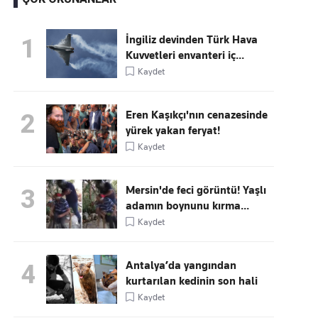
İngiliz devinden Türk Hava
1
Kuvvetleri envanteri iç...
Kaçırmayın
Kaydet
Ücretsiz üye olun, gündemi
şekillendiren gelişmeleri önce siz duyun
Eren Kaşıkçı'nın cenazesinde
2
yürek yakan feryat!
Kaydet
Mersin'de feci görüntü! Yaşlı
3
adamın boynunu kırma...
Kaydet
Antalya’da yangından
4
kurtarılan kedinin son hali
Kaydet