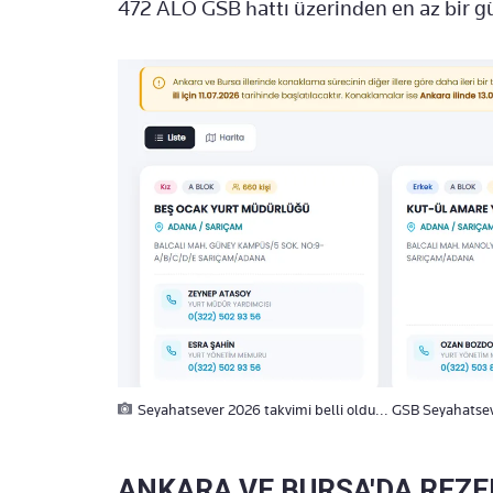
472 ALO GSB hattı üzerinden en az bir g
Seyahatsever 2026 takvimi belli oldu... GSB Seyahatsever
ANKARA VE BURSA'DA REZ