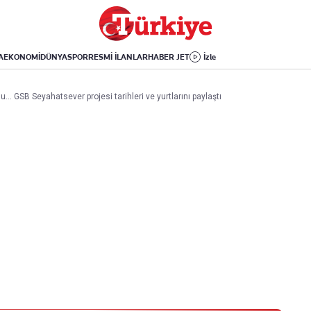
Dünya
Yaşam
Kültür-Sanat
Orta Doğu
Sağlık
Sinema
Avrupa
Hava Durumu
Arkeoloji
A
EKONOMİ
DÜNYA
SPOR
RESMİ İLANLAR
HABER JET
İzle
Amerika
Yemek
Kitap
Afrika
Seyahat
Tarih
... GSB Seyahatsever projesi tarihleri ve yurtlarını paylaştı
İsrail-Gazze
Aktüel
Uygulamalar