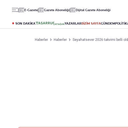
Gündem
Ekonomi
Spor
E-Gazete
Gazete Aboneliği
Dijital Gazete Aboneliği
Politika
Borsa
Futbol
Eğitim
Altın
Puan Durumu
SON DAKİKA
YAZARLAR
BİZİM SAYFA
GÜNDEM
POLİTİK
Döviz
Fikstür
Hisse Senedi
Şampiyonlar Ligi
Haberler
Haberler
Seyahatsever 2026 takvimi belli oldu
Kripto Para
Avrupa Ligi
Emlak
Basketbol
T-Otomobil
Turizm
Yazarlar
Diğer Kategoriler
Kurumsal
Bugünün Yazarları
Magazin
Hakkımızda
Tüm Yazarlar
Teknoloji
İletişim
Resmî Ilanlar
Künye
Haberler
Gazete Aboneliği
Foto Haber
Danışma Telefonları
Video Galeri
Yasal
Reklam Ver