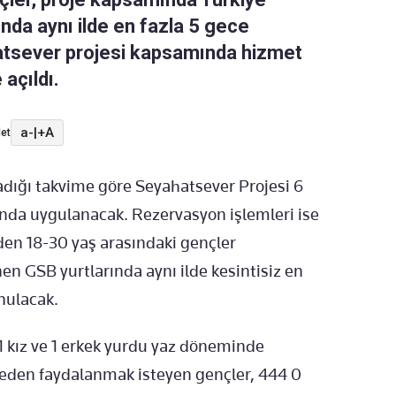
nda aynı ilde en fazla 5 gece
atsever projesi kapsamında hizmet
 açıldı.
a-
|
+A
et
ladığı takvime göre Seyahatsever Projesi 6
nda uygulanacak. Rezervasyon işlemleri ise
den 18-30 yaş arasındaki gençler
en GSB yurtlarında aynı ilde kesintisiz en
nulacak.
1 kız ve 1 erkek yurdu yaz döneminde
jeden faydalanmak isteyen gençler, 444 0