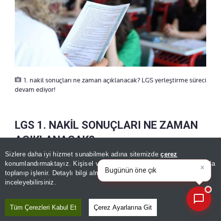
1. nakil sonuçları ne zaman açıklanacak? LGS yerleştirme süreci
devam ediyor!
LGS 1. NAKİL SONUÇLARI NE ZAMAN
AÇIKLANACAK?
Sizlere daha iyi hizmet sunabilmek adına sitemizde
çerez
×
Bugünün öne çıkan manşetleri
konumlandırmaktayız. Kişisel verileriniz, KVKK ve GDPR kapsamında
2026 LGS kapsamında yerleştirmeye esas 1.
ve gelişmeleri neler?
|
toplanıp işlenir. Detaylı bilgi almak için
Aydınlatma Metnimizi
📰
Son 30 güne ait haberleri, spor gelişmelerini veya yazar yazılarını sorgulayabilirsiniz.
nakil başvuruları 5-7 Ağustos tarihleri arasında
inceleyebilirsiniz.
gerçekleştirildi.
Başvuruların
Tüm Çerezleri Kabul Et
Çerez Ayarlarına Git
değerlendirilmesinin ardından 1. nakil