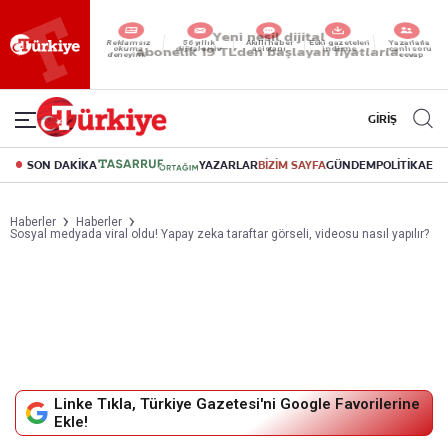
Reklamsız
56 yıllık
Akıllı haber
Eski gazeteleri
Yazarlarla
okuma
dijital arşiv
asistanı
indirme
canlı soru
deneyimi
cevap
GİRİŞ
SON DAKİKA
YAZARLAR
BİZİM SAYFA
GÜNDEM
POLİTİKA
EK
Haberler
Haberler
Sosyal medyada viral oldu! Yapay zeka taraftar görseli, videosu nasıl yapılır?
Linke Tıkla, Türkiye Gazetesi'ni Google Favorilerine
Ekle!