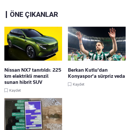
ÖNE ÇIKANLAR
Nissan NX7 tanıtıldı: 225
Berkan Kutlu'dan
km elektrikli menzil
Konyaspor'a sürpriz veda
sunan hibrit SUV
Kaydet
Kaydet