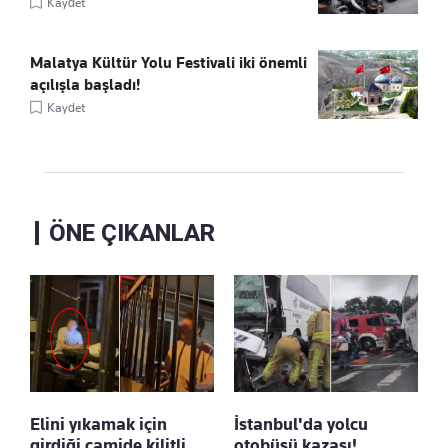
Kaydet
Malatya Kültür Yolu Festivali iki önemli
açılışla başladı!
Kaydet
ÖNE ÇIKANLAR
Elini yıkamak için
İstanbul'da yolcu
girdiği camide kilitli
otobüsü kazası!