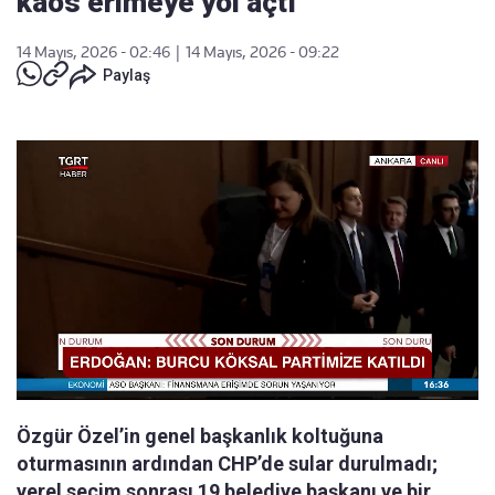
kaos erimeye yol açtı
14 Mayıs, 2026 - 02:46
|
14 Mayıs, 2026 - 09:22
Paylaş
Özgür Özel’in genel başkanlık koltuğuna
oturmasının ardından CHP’de sular durulmadı;
yerel seçim sonrası 19 belediye başkanı ve bir