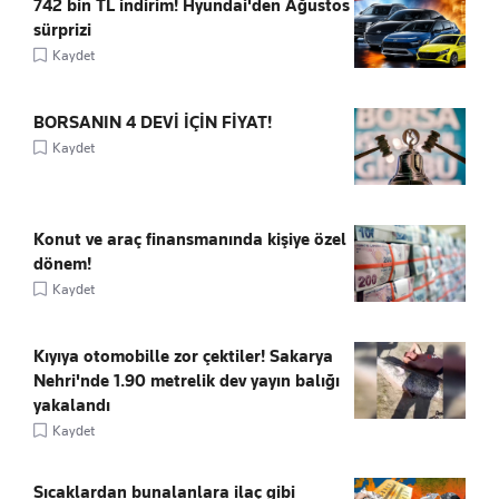
742 bin TL indirim! Hyundai'den Ağustos
sürprizi
Kaydet
BORSANIN 4 DEVİ İÇİN FİYAT!
Kaydet
Konut ve araç finansmanında kişiye özel
dönem!
Kaydet
Kıyıya otomobille zor çektiler! Sakarya
Nehri'nde 1.90 metrelik dev yayın balığı
yakalandı
Kaydet
Sıcaklardan bunalanlara ilaç gibi