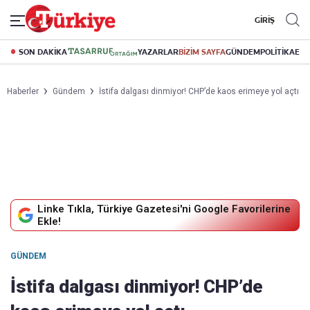
GİRİŞ
SON DAKİKA
YAZARLAR
BİZİM SAYFA
GÜNDEM
POLİTİKA
EK
Haberler
Gündem
İstifa dalgası dinmiyor! CHP’de kaos erimeye yol açtı
Linke Tıkla, Türkiye Gazetesi'ni Google Favorilerine
Ekle!
GÜNDEM
İstifa dalgası dinmiyor! CHP’de