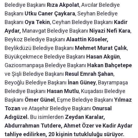
Belediye Başkanı
Rıza Akpolat
, Avcılar Belediye
Başkanı
Utku Caner Çaykara
, Seyhan Belediye
Başkanı
Oya Tekin
, Ceyhan Belediye Başkanı
Kadir
Aydar,
Manavgat Belediye Başkanı
Niyazi Nefi Kara
,
Beykoz Belediye Başkanı
Alaattin Köseler,
Beylikdüzü Belediye Başkanı
Mehmet Murat Çalık
,
Büyükçekmece Belediye Başkanı
Hasan Akgün
,
Gaziosmanpaşa Belediye Başkanı
Hakan Bahçetepe
ve Şişli Belediye Başkanı
Resul Emrah Şahan
,
Beyoğlu Belediye Başkanı
İnan Güney
, Bayrampaşa
Belediye Başkanı
Hasan Mutlu
, Kuşadası Belediye
Başkanı
Ömer Günel
, Eşme Belediye Başkanı
Yılmaz
Tozan
ve Ataşehir Belediye Başkanı
Onursal
Adıgüzel.
Bu isimlerden
Zeydan Karalar,
Abdurrahman Tutdere, Ahmet Özer ve Kadir Aydar
tahliye edilirken, 20 kişinin tutukluluğu sürüyor.