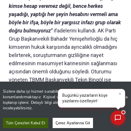
kimse hesap veremez değil, bence herkes
yaşadığı, yaptığı her şeyin hesabını vermeli ama
böyle bir ifşa, böyle bir yargısız infazı grup olarak
doğru bulmuyoruz"
ifadelerini kullandı. AK Parti
Grup Başkanvekili Bahadır Yenişehirlioğlu da hiç
kimsenin hukuk karşısında ayrıcalıklı olmadığını
belirterek, soruşturmanın gizliliğine riayet
edilmesinin masumiyet karinesinin sağlanması
açısından önemli olduğunu söyledi. Oturumu
yöneten TBMM Başkanvekili Tekin Bingöl ise
Meclis'te görev yapan tüm milletvekillerinin hak
Sizlere daha iyi hizmet sunabilmek adına sitemizde
çerez
ve hukukunun korunmasının Meclis'in ortak
konumlandırmaktayız. Kişisel verileriniz, KVKK ve GDPR kapsamında
×
Bugünkü yazarların köşe ya
|
toplanıp işlenir. Detaylı bilgi almak için
Aydınlatma Metnimizi
sorumluluğu olduğunu vurgulayarak, bu anlayışın
📰
Son 30 güne ait haberleri, spor gelişmelerini veya yazar yazılarını sorgulayabilirsiniz.
inceleyebilirsiniz.
bundan sonraki süreçte de sürdürülmesi
gerektiğini ifade etti.
Tüm Çerezleri Kabul Et
Çerez Ayarlarına Git