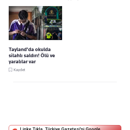
Tayland'da okulda
silahlı saldırı! Ölü ve
yaralılar var
Kaydet
Linke Tıkla, Türkiye Gazetesi'ni Google