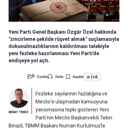
Yeni Parti Genel Başkanı Özgür Özel hakkında
"zincirleme şekilde rüşvet almak" suçlamasıyla
dokunulmazlıklarının kaldırılması talebiyle
yeni fezleke hazırlanması Yeni Parti'de
endişeye yol açtı.
a-
|
+A
Özetle
Dinle
Kaydet
Fezleke sayılarının fazlalığına ve
Meclis'e ulaşmadan kamuoyuna
yansımasına tepki gösteren Yeni
BERAT TEMİZ
Parti'nin Meclis Başkanvekili Tekin
Bingöl, TBMM Başkanı Numan Kurtulmuş’la