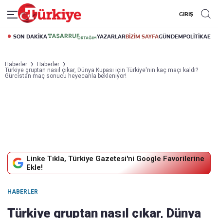
GİRİŞ
SON DAKİKA
YAZARLAR
BİZİM SAYFA
GÜNDEM
POLİTİKA
EK
Haberler
Haberler
Türkiye gruptan nasıl çıkar, Dünya Kupası için Türkiye'nin kaç maçı kaldı?
Gürcistan maç sonucu heyecanla bekleniyor!
Linke Tıkla, Türkiye Gazetesi'ni Google Favorilerine
Ekle!
HABERLER
Türkiye gruptan nasıl çıkar, Dünya