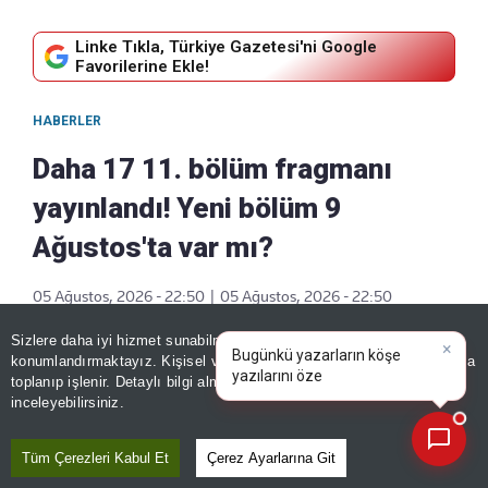
Linke Tıkla, Türkiye Gazetesi'ni Google
Favorilerine Ekle!
HABERLER
Daha 17 11. bölüm fragmanı
yayınlandı! Yeni bölüm 9
Ağustos'ta var mı?
05 Ağustos, 2026 - 22:50
|
05 Ağustos, 2026 - 22:50
Paylaş
Sizlere daha iyi hizmet sunabilmek adına sitemizde
çerez
×
Bugünkü yazarların köşe
konumlandırmaktayız. Kişisel verileriniz, KVKK ve GDPR kapsamında
yazılarını özetleyin!
|
toplanıp işlenir. Detaylı bilgi almak için
Aydınlatma Metnimizi
📰
Son 30 güne ait haberleri, spor gelişmelerini veya yazar yazılarını sorgulayabilirsiniz.
inceleyebilirsiniz.
Tüm Çerezleri Kabul Et
Çerez Ayarlarına Git