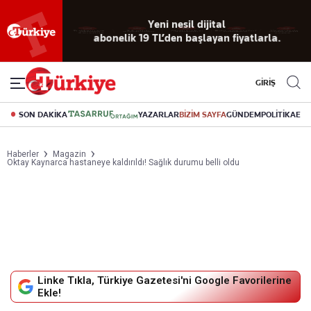
Yeni nesil dijital
abonelik 19 TL’den başlayan fiyatlarla.
GİRİŞ
SON DAKİKA
YAZARLAR
BİZİM SAYFA
GÜNDEM
POLİTİKA
EK
Haberler
Magazin
Oktay Kaynarca hastaneye kaldırıldı! Sağlık durumu belli oldu
Linke Tıkla, Türkiye Gazetesi'ni Google Favorilerine
Ekle!