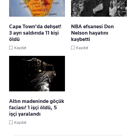
Cape Town'da dehşet!
NBA efsanesi Don
3 ayrı saldırıda 11 kişi
Nelson hayatını
öldü
kaybetti
Kaydet
Kaydet
Altın madeninde göçük
faciası! 1 işçi öldü, 5
işçi yaralandı
Kaydet