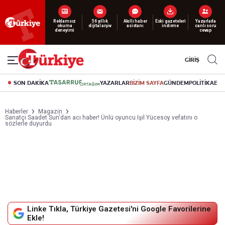
Reklamsız
56 yıllık
Akıllı haber
Eski gazeteleri
Yazarlarla
okuma
dijital arşiv
asistanı
indirme
canlı soru
deneyimi
cevap
GİRİŞ
SON DAKİKA
YAZARLAR
BİZİM SAYFA
GÜNDEM
POLİTİKA
EK
Haberler
Magazin
Sanatçı Saadet Sun'dan acı haber! Ünlü oyuncu Işıl Yücesoy vefatını o
sözlerle duyurdu
Linke Tıkla, Türkiye Gazetesi'ni Google Favorilerine
Ekle!