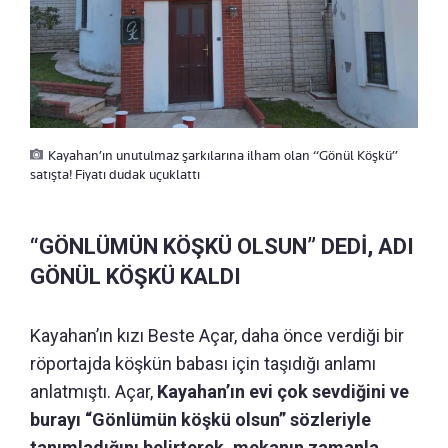
Kayahan’ın unutulmaz şarkılarına ilham olan “Gönül Köşkü”
satışta! Fiyatı dudak uçuklattı
“GÖNLÜMÜN KÖŞKÜ OLSUN” DEDİ, ADI
GÖNÜL KÖŞKÜ KALDI
Kayahan’ın kızı Beste Açar, daha önce verdiği bir
röportajda köşkün babası için taşıdığı anlamı
anlatmıştı. Açar,
Kayahan’ın evi çok sevdiğini ve
burayı “Gönlümün köşkü olsun” sözleriyle
tanımladığını belirterek, mekanın zamanla