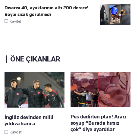
Dışarısı 40, ayaklarının altı 200 derece!
Böyle sıcak görülmedi
Kaydet
ÖNE ÇIKANLAR
Pes dedirten plan! Aracı
İngiliz devinden milli
soyup “Burada hırsız
yıldıza kanca
çok” diye uyardılar
Kaydet