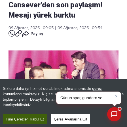
Cansever’den son paylaşım!
Mesajı yürek burktu
09 Ağustos, 2026 - 09:05
|
09 Ağustos, 2026 - 09:54
Paylaş
Sizlere daha iyi hizmet sunabilmek adına sitemizde
çerez
konumlandırmaktayız. Kişisel verileriniz, KVKK ve GDPR kapsamında
×
Bugünkü yazarların köşe y
|
toplanıp işlenir. Detaylı bilgi almak için
Aydınlatma Metnimizi
📰
Son 30 güne ait haberleri, spor gelişmelerini veya yazar yazılarını sorgulayabilirsiniz.
inceleyebilirsiniz.
Tüm Çerezleri Kabul Et
Çerez Ayarlarına Git
90’lı yıllarda seslendirdiği arabesk eserlerle