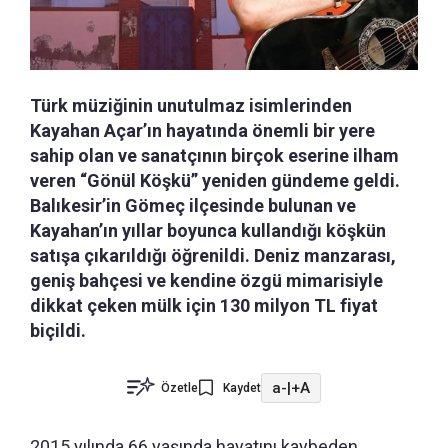
Türk müziğinin unutulmaz isimlerinden
Kayahan Açar’ın hayatında önemli bir yere
sahip olan ve sanatçının birçok eserine ilham
veren “Gönül Köşkü” yeniden gündeme geldi.
Balıkesir’in Gömeç ilçesinde bulunan ve
Kayahan’ın yıllar boyunca kullandığı köşkün
satışa çıkarıldığı öğrenildi. Deniz manzarası,
geniş bahçesi ve kendine özgü mimarisiyle
dikkat çeken mülk için 130 milyon TL fiyat
biçildi.
a-
|
+A
Özetle
Kaydet
2015 yılında 66 yaşında hayatını kaybeden