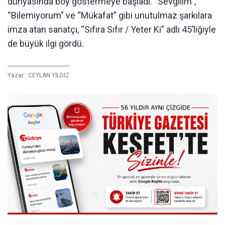
dünyasında boy göstermeye başladı. “Sevgilim”,
“Bilemiyorum” ve “Mükafat” gibi unutulmaz şarkılara
imza atan sanatçı, “Sıfıra Sıfır / Yeter Ki” adlı 45’liğiyle
de büyük ilgi gördü.
Yazar :
CEYLAN YİLDİZ