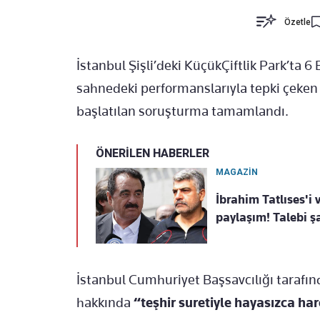
Özetle
İstanbul Şişli’deki KüçükÇiftlik Park’ta 6
sahnedeki performanslarıyla tepki çeken M
başlatılan soruşturma tamamlandı.
ÖNERİLEN HABERLER
MAGAZİN
İbrahim Tatlıses'i
paylaşım! Talebi şa
İstanbul Cumhuriyet Başsavcılığı tarafı
hakkında
“teşhir suretiyle hayasızca h