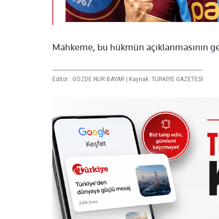
Mahkeme, bu hükmün açıklanmasının geri 
Editör :
GÖZDE NUR BAYAR
|
Kaynak: TÜRKİYE GAZETESİ