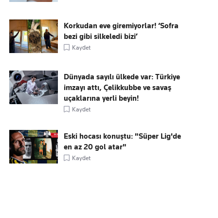
Korkudan eve giremiyorlar! ‘Sofra
bezi gibi silkeledi bizi’
Kaydet
Dünyada sayılı ülkede var: Türkiye
imzayı attı, Çelikkubbe ve savaş
uçaklarına yerli beyin!
Kaydet
Eski hocası konuştu: "Süper Lig'de
en az 20 gol atar"
Kaydet