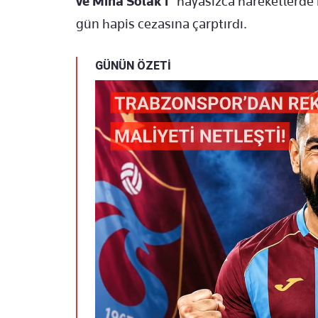
ve Mina Solak'ı
"hayasızca hareketlerde 
gün hapis cezasına çarptırdı.
GÜNÜN ÖZETİ