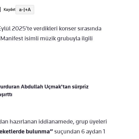
a-
|
+A
Kaydet
 Eylül 2025’te verdikleri konser sırasında
anifest isimli müzik grubuyla ilgili
 vurduran Abdullah Uçmak'tan sürpriz
şırttı
ndan hazırlanan iddianamede, grup üyeleri
areketlerde bulunma”
suçundan 6 aydan 1