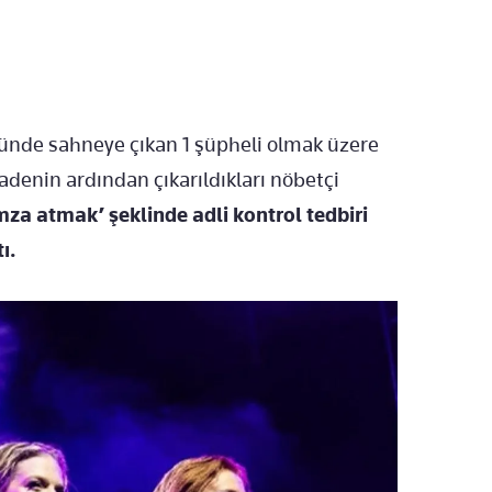
ümünde sahneye çıkan 1 şüpheli olmak üzere
fadenin ardından çıkarıldıkları nöbetçi
‘imza atmak’ şeklinde adli kontrol tedbiri
ı.