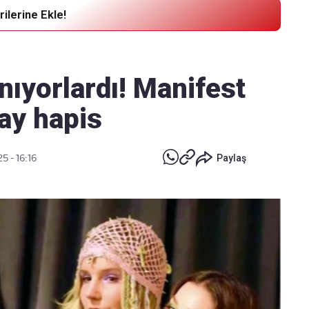
ilerine Ekle!
Haber Verin
Editör masamıza bilgi ve materyal
anıyorlardı! Manifest
göndermek için
tıklayın
ay hapis
25 - 16:16
Paylaş