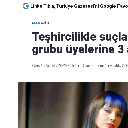
Linke Tıkla, Türkiye Gazetesi'ni Google Favor
MAGAZIN
Takip Edin
Favori mecralarınızda haber
Teşhircilikle suçl
akışımıza ulaşın
grubu üyelerine 3 
Giriş:
15 Aralık, 2025 - 15:15
|
Güncelleme:
15 Aralık, 20