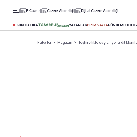
Gündem
Ekonomi
Spor
E-Gazete
Gazete Aboneliği
Dijital Gazete Aboneliği
Politika
Borsa
Futbol
Eğitim
Altın
Puan Durumu
SON DAKİKA
YAZARLAR
BİZİM SAYFA
GÜNDEM
POLİTİK
Döviz
Fikstür
Hisse Senedi
Şampiyonlar Ligi
Haberler
Magazin
Teşhircilikle suçlanıyorlardı! Manif
Kripto Para
Avrupa Ligi
Emlak
Basketbol
T-Otomobil
Turizm
Yazarlar
Diğer Kategoriler
Kurumsal
Bugünün Yazarları
Magazin
Hakkımızda
Tüm Yazarlar
Teknoloji
İletişim
Resmî Ilanlar
Künye
Haberler
Gazete Aboneliği
Foto Haber
Danışma Telefonları
Video Galeri
Yasal
Reklam Ver