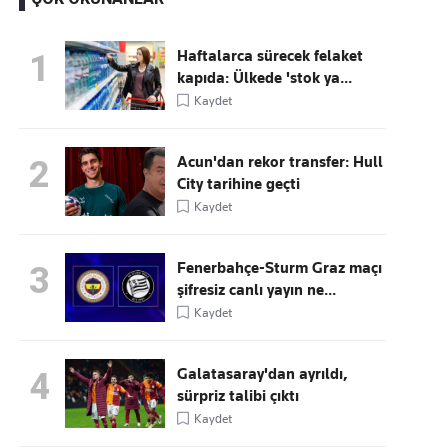
Haftalarca sürecek felaket
1
kapıda: Ülkede 'stok ya...
Kaçırmayın
Kaydet
Ücretsiz üye olun, gündemi
şekillendiren gelişmeleri önce siz duyun
Acun'dan rekor transfer: Hull
2
City tarihine geçti
Kaydet
Fenerbahçe-Sturm Graz maçı
3
şifresiz canlı yayın ne...
Kaydet
Galatasaray'dan ayrıldı,
4
sürpriz talibi çıktı
Kaydet