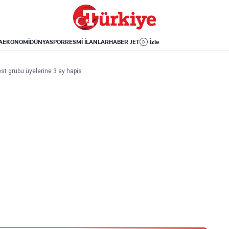
Dünya
Yaşam
Kültür-Sanat
Orta Doğu
Sağlık
Sinema
Avrupa
Hava Durumu
Arkeoloji
A
EKONOMİ
DÜNYA
SPOR
RESMİ İLANLAR
HABER JET
İzle
Amerika
Yemek
Kitap
Afrika
Seyahat
Tarih
est grubu üyelerine 3 ay hapis
İsrail-Gazze
Aktüel
Uygulamalar