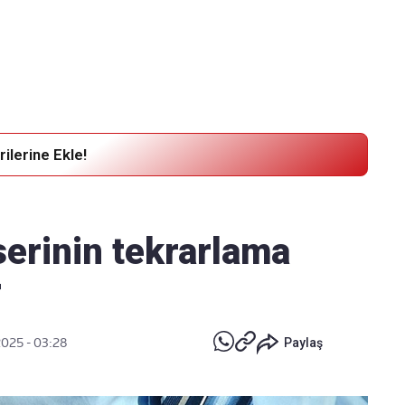
Haber Verin
Editör masamıza bilgi ve materyal göndermek için
tıklayın
ilerine Ekle!
serinin tekrarlama
r
2025 - 03:28
Paylaş