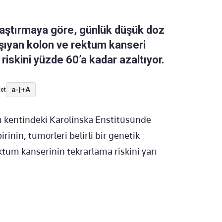
raştırmaya göre, günlük düşük doz
şıyan kolon ve rektum kanseri
riskini yüzde 60’a kadar azaltıyor.
a-
|
+A
et
m kentindeki Karolinska Enstitüsünde
rinin, tümörleri belirli bir genetik
tum kanserinin tekrarlama riskini yarı