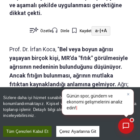
ve aşamalı şekilde uygulanması gerektiğine
dikkat çekti.
a-
|
+A
Özetle
Dinle
Kaydet
Prof. Dr. İrfan Koca, "
Bel veya boyun ağrısı
yaşayan birçok kişi, MR’da "fıtık" görülmesiyle
ağrısının nedeninin bulunduğunu düşünüyor.
Ancak fıtığın bulunması, ağrının mutlaka
fıtıktan kaynaklandığı anlamına gelmiyor.
Ağrı;
faset eklemlerden, diskten, kas ve fasya
Sizlere daha iyi hizmet sunabilmek adına sitemizde
çerez
yapılarından, sinir kökü basısından veya başka bir
konumlandırmaktayız. Kişisel verileriniz, KVKK ve GDPR kapsamında
×
G
bölgeden yansıyan ağrıdan kaynaklanabiliyor"
toplanıp işlenir. Detaylı bilgi almak için
Aydınlatma Metnimizi
📰
Son 30 güne ait haberleri, spor gelişmelerini veya yazar yazılarını sorgulayabilirsiniz.
inceleyebilirsiniz.
dedi.
Tüm Çerezleri Kabul Et
Çerez Ayarlarına Git
"FITIK GÖRDÜK DİYE AĞRININ