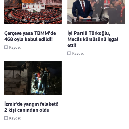
Çerçeve yasa TBMM'de
İyi Partili Türkoğlu,
468 oyla kabul edildi!
Meclis kürsüsünü işgal
etti!
Kaydet
Kaydet
İzmir'de yangın felaketi!
2 kişi canından oldu
Kaydet