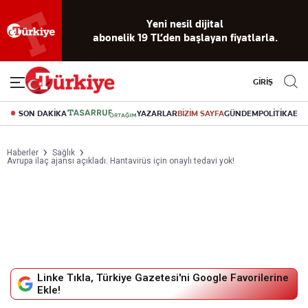
Reklamsız
56 yıllık
Akıllı haber
Eski gazeteleri
Yazarlarla
okuma
dijital arşiv
asistanı
indirme
canlı soru
deneyimi
cevap
GİRİŞ
SON DAKİKA
YAZARLAR
BİZİM SAYFA
GÜNDEM
POLİTİKA
EK
Haberler
Sağlık
Avrupa ilaç ajansı açıkladı: Hantavirüs için onaylı tedavi yok!
Linke Tıkla, Türkiye Gazetesi'ni Google Favorilerine
Ekle!