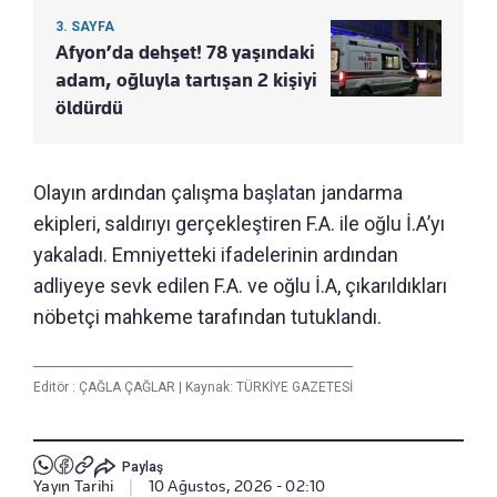
3. SAYFA
Afyon’da dehşet! 78 yaşındaki
adam, oğluyla tartışan 2 kişiyi
öldürdü
Olayın ardından çalışma başlatan jandarma
ekipleri, saldırıyı gerçekleştiren F.A. ile oğlu İ.A’yı
yakaladı. Emniyetteki ifadelerinin ardından
adliyeye sevk edilen F.A. ve oğlu İ.A, çıkarıldıkları
nöbetçi mahkeme tarafından tutuklandı.
Editör :
ÇAĞLA ÇAĞLAR
|
Kaynak: TÜRKİYE GAZETESİ
Paylaş
Yayın Tarihi
|
10 Ağustos, 2026 - 02:10