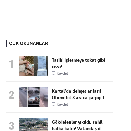
Kaçırmayın
Ücretsiz üye olun, gündemi şekillendiren gelişmeleri önce siz duyun
ÇOK OKUNANLAR
Tarihi işletmeye tokat gibi
1
ceza!
Kaydet
Kartal’da dehşet anları!
2
Otomobil 3 araca çarpıp t...
Kaydet
Gökdelenler yıkıldı, sahil
3
halka kaldı! Vatandaş d...