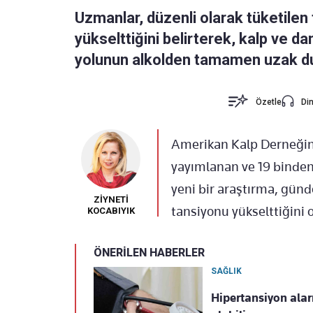
Uzmanlar, düzenli olarak tüketilen
yükselttiğini belirterek, kalp ve d
yolunun alkolden tamamen uzak d
Özetle
Din
Amerikan Kalp Derneğin
yayımlanan ve 19 binden 
yeni bir araştırma, günd
ZİYNETİ
tansiyonu yükselttiğini 
KOCABIYIK
ÖNERİLEN HABERLER
SAĞLIK
Hipertansiyon alarm