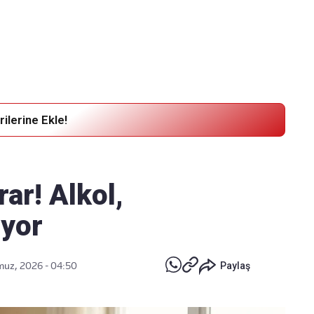
Haber Verin
Editör masamıza bilgi ve materyal göndermek için
tıklayın
ilerine Ekle!
rar! Alkol,
iyor
uz, 2026 - 04:50
Paylaş