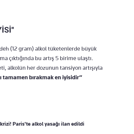
İSİ"
deh (12 gram) alkol tüketenlerde büyük
ma çıktığında bu artış 5 birime ulaştı.
ti, alkolün her dozunun tansiyon artışıyla
nı tamamen bırakmak en iyisidir”
rizi! Paris'te alkol yasağı ilan edildi