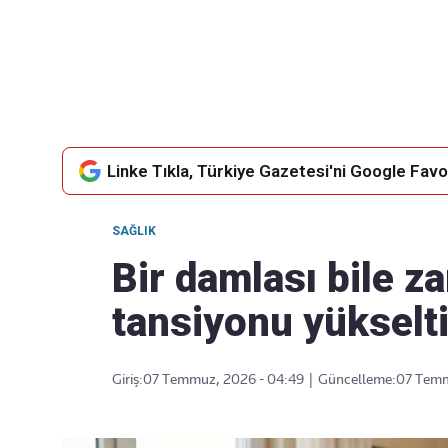
Takip Edin
Favori mecralarınızda haber akışımıza ulaşın
Linke Tıkla, Türkiye Gazetesi'ni Google Favor
SAĞLIK
Bir damlası bile za
tansiyonu yükselt
Giriş:
07 Temmuz, 2026 - 04:49
|
Güncelleme:
07 Temm