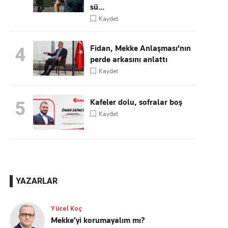
sü...
Kaydet
Fidan, Mekke Anlaşması'nın
4
perde arkasını anlattı
Kaydet
Kafeler dolu, sofralar boş
5
Kaydet
YAZARLAR
Yücel Koç
Mekke’yi korumayalım mı?