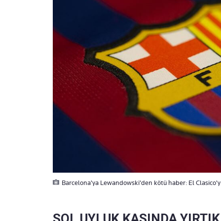
Barcelona'ya Lewandowski'den kötü haber: El Clasico'yu
SOL UYLUK KASINDA YIRTIK