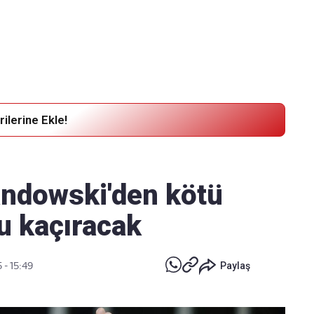
Haber Verin
Editör masamıza bilgi ve materyal göndermek için
tıklayın
ilerine Ekle!
andowski'den kötü
yu kaçıracak
 - 15:49
Paylaş