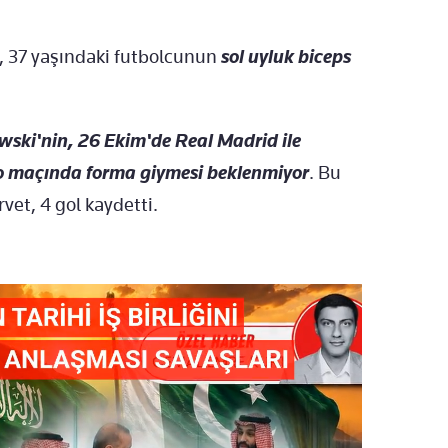
,
37 ya
şı
ndaki futbolcunun
sol uyluk biceps
ski'nin
,
26 Ekim'de Real Madrid ile
o
ma
ç
ında forma giymesi beklenmiyor
.
Bu
rvet, 4 gol kaydetti.