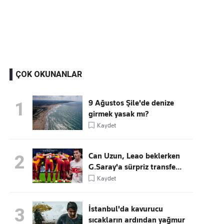
Kaçırmayın
Ücretsiz üye olun, gündemi şekillendiren gelişmeleri önce siz duyun
ÇOK OKUNANLAR
9 Ağustos Şile'de denize
1
girmek yasak mı?
Kaydet
Can Uzun, Leao beklerken
2
G.Saray'a sürpriz transfe...
Kaydet
İstanbul'da kavurucu
3
sıcakların ardından yağmur