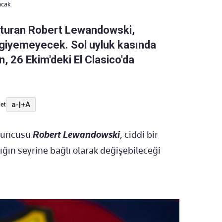
acak
oşturan Robert Lewandowski,
a giyemeyecek. Sol uyluk kasında
ın, 26 Ekim'deki El Clasico'da
a-
|
+A
et
oyuncusu
Robert Lewandowski
, ciddi bir
ığın seyrine bağlı olarak değişebileceği