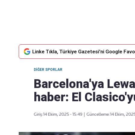
Takip Edin
Favori mecralarınızda haber akışımıza ulaşın
Linke Tıkla, Türkiye Gazetesi'ni Google Favor
DIĞER SPORLAR
Barcelona'ya Lew
haber: El Clasico'
Giriş:
14 Ekim, 2025 - 15:49
|
Güncelleme:
14 Ekim, 2025