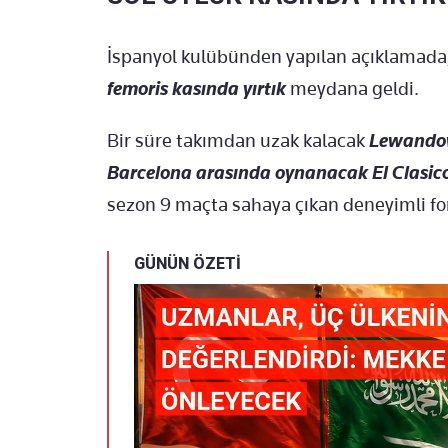
İ
spanyol kul
ü
b
ü
nden
yap
ılan a
ç
ıklamada
femoris
kasında yırtık
meydana geldi.
Bir s
üre tak
ımdan uzak kalacak
Lewandow
Barcelona aras
ında oynanacak El Clasic
sezon 9 ma
çta sahaya ç
ıkan
deneyimli
fo
GÜNÜN ÖZETİ