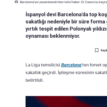
Barcelona'ya Lewandowski'den kötü haber: El Clasico'yu kaçir
İspanyol devi Barcelona'da top k
sakatlığı nedeniyle bir süre form
yırtık tespit edilen Polonyalı yıldız
oynaması beklenmiyor.
Kayd
La Liga temsilcisi
Barcelona
'n
ın forvet 
sakatlık geçirdi
.
İyileşme s
üresinin sakatl
belirtildi.